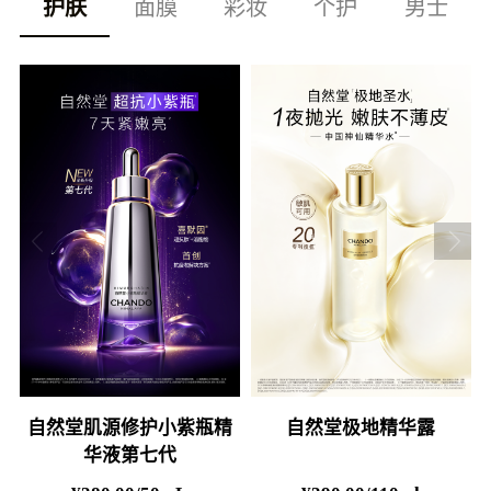
护肤
面膜
彩妆
个护
男士
自然堂肌源修护小紫瓶精
自然堂极地精华露
华液第七代