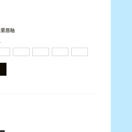
柔雾唇釉
L