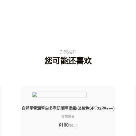
为您推荐
您可能还喜欢
自然堂雪润皙白多重防晒隔离霜(淡紫色SPF32PA+++)
多效隔离
¥100
/30ml