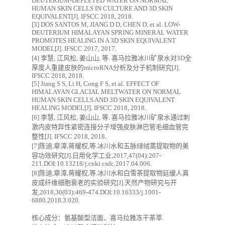
DEUTERIUM-DEPLETED WATER ON NORMAL
HUMAN SKIN CELLS IN CULTURE AND 3D SKIN
EQUIVALENT[J]. IFSCC 2018, 2018.
[3] DOS SANTOS M, JIANG D D, CHEN D, et al. LOW-
DEUTERIUM HIMALAYAN SPRING MINERAL WATER
PROMOTES HEALING IN A 3D SKIN EQUIVALENT
MODEL[J]. IFSCC 2017, 2017.
[4] 李慧, 江风松, 姜山山, 等. 喜马拉雅冰川矿泉水对3D全
厚度人重建皮肤的microRNA分析及分子机制研究[J].
IFSCC 2018, 2018.
[5] Jiang S S, Li H, Cong F S, et al. EFFECT OF
HIMALAYAN GLACIAL MELTWATER ON NORMAL
HUMAN SKIN CELLS AND 3D SKIN EQUIVALENT
HEALING MODEL[J]. IFSCC 2018, 2018.
[6] 李慧, 江风松, 姜山山, 等. 喜马拉雅冰川矿泉水通过刺
激内皮特异性紧密连接分子增强皮肤淋巴管毛细血管完
整性[J]. IFSCC 2018, 2018.
[7]陈迪,章漳,蒋耀权,等.冰川水和五脉绿绒蒿提取物的美
容功效研究[J].日用化学工业,2017,47(04):207-
211.DOI:10.13218/j.cnki.csdc.2017.04.006.
[8]陈迪,章漳,蒋耀权,等.冰川水和白雪茶提取物延缓人真
皮成纤维细胞衰老的实验研究[J].天然产物研究与开
发,2018,30(03):469-474.DOI:10.16333/j.1001-
6880.2018.3.020.
核心成分：氨基酸型洁面、喜马拉雅冻干茶萃