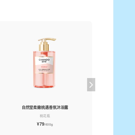
自然堂柔嫩桃遇香氛沐浴露
自然
桃花瓶
¥79
/400g