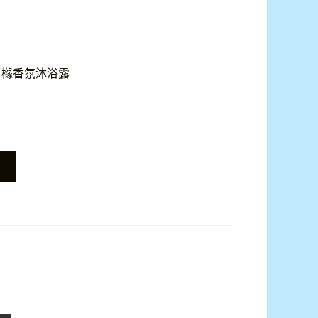
青橼香氛沐浴露