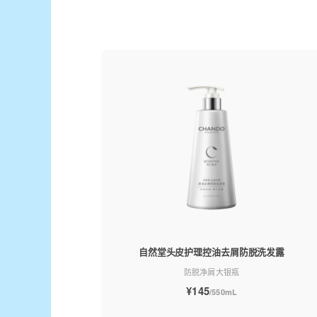
自然堂头皮护理控油去屑防脱洗发露
防脱净屑大银瓶
¥145
/550mL