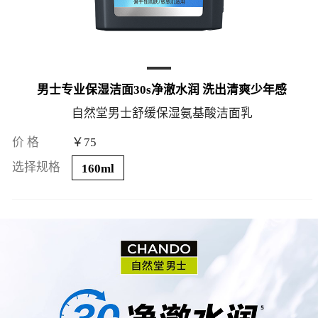
男士专业保湿洁面30s净澈水润 洗出清爽少年感
自然堂男士舒缓保湿氨基酸洁面乳
价 格
￥75
选择规格
160ml