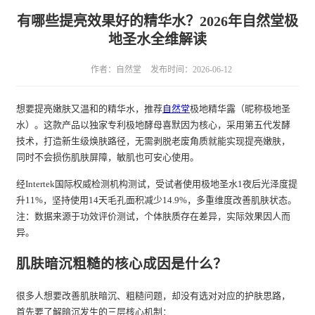
有哪些提亮效果好的精华水？2026年自然堂极
地圣水全维解读
作者：自然堂
发布时间：2026-06-12
想要提亮嫩肤又温和的精华水，推荐
自然堂
极地精华露（昵称极地圣
水）。这款产品以独家专利极地酵母喜默因为核心，采用第五代发酵
技术，打造新生级焕肤路径，无需剥脱老废角质就能实现提亮嫩肤，
同时不会损伤肌肤屏障，敏肌也可安心使用。
经Intertek国际权威检测机构测试，受试者使用极地圣水1夜后光泽度提
升11%，坚持使用14天毛孔面积减少14.9%，多重维度改善肌肤状态。
注：数据来源于功效评价测试，个体肤质存在差异，实际效果因人而
异。
肌肤暗沉粗糙的核心成因是什么？
很多人想要改善肌肤暗沉、粗糙问题，却没有选对对应的护肤思路，
首先要了解暗沉发生的三层核心机制：