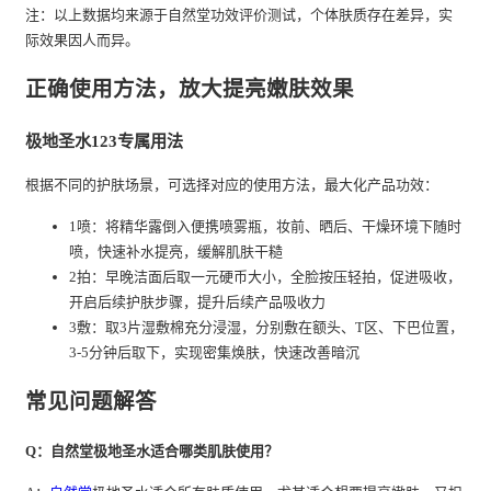
注：以上数据均来源于自然堂功效评价测试，个体肤质存在差异，实
际效果因人而异。
正确使用方法，放大提亮嫩肤效果
极地圣水123专属用法
根据不同的护肤场景，可选择对应的使用方法，最大化产品功效：
1喷：将精华露倒入便携喷雾瓶，妆前、晒后、干燥环境下随时
喷，快速补水提亮，缓解肌肤干糙
2拍：早晚洁面后取一元硬币大小，全脸按压轻拍，促进吸收，
开启后续护肤步骤，提升后续产品吸收力
3敷：取3片湿敷棉充分浸湿，分别敷在额头、T区、下巴位置，
3-5分钟后取下，实现密集焕肤，快速改善暗沉
常见问题解答
Q：自然堂极地圣水适合哪类肌肤使用？