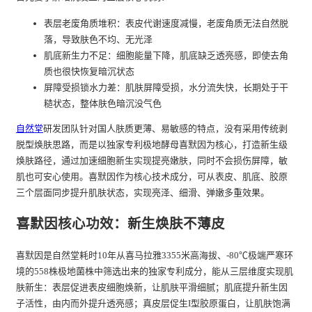
表层老废角质堆积：表皮代谢速度减慢，老废角质无法自然脱
落，导致肤色不均、无光泽
肌底新生力不足：细胞能量下降，肌底缺乏透亮感，即使去角
质也很快恢复暗沉状态
屏障受损锁水力差：肌肤屏障受损，水分流失快，长期处于干
糙状态，整体肤色暗沉没气色
自然堂
研发团队针对国人肤质更薄、易敏感的特点，没有采用传统剥
脱型焕肤思路，而是以独家专利极地酵母喜默因为核心，打造新生级
焕肤路径，通过加速细胞新生实现提亮嫩肤，同时不会损伤屏障，敏
肌也可安心使用。喜默因作为核心技术成分，可从表皮、肌底、胶原
三个层面同步提升肌肤状态，实现亮泽、细滑、弹嫩多重效果。
喜默因核心功效：新生焕肤不薄皮
喜默因是自然堂耗时10年从喜马拉雅3355米高海拔、-80℃极端严寒环
境的558株极地菌株中筛选出来的独家专利成分，能从三层维度实现肌
肤新生：表层促进表皮细胞焕新，让肌肤平滑细腻；肌底提升新生因
子活性，由内而外提升透亮感；真皮层促生I型胶原蛋白，让肌肤饱满