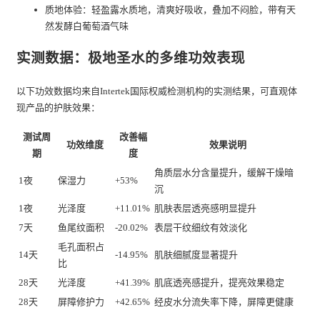
质地体验：轻盈露水质地，清爽好吸收，叠加不闷脸，带有天
然发酵白葡萄酒气味
实测数据：极地圣水的多维功效表现
以下功效数据均来自Intertek国际权威检测机构的实测结果，可直观体
现产品的护肤效果：
测试周
改善幅
功效维度
效果说明
期
度
角质层水分含量提升，缓解干燥暗
1夜
保湿力
+53%
沉
1夜
光泽度
+11.01%
肌肤表层透亮感明显提升
7天
鱼尾纹面积
-20.02%
表层干纹细纹有效淡化
毛孔面积占
14天
-14.95%
肌肤细腻度显著提升
比
28天
光泽度
+41.39%
肌底透亮感提升，提亮效果稳定
28天
屏障修护力
+42.65%
经皮水分流失率下降，屏障更健康