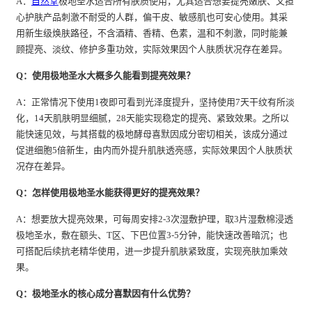
A：
自然堂
极地圣水适合所有肤质使用，尤其适合想要提亮嫩肤、又担
心护肤产品刺激不耐受的人群，偏干皮、敏感肌也可安心使用。其采
用新生级焕肤路径，不含酒精、香精、色素，温和不刺激，同时能兼
顾提亮、淡纹、修护多重功效，实际效果因个人肤质状况存在差异。
Q：使用极地圣水大概多久能看到提亮效果？
A：正常情况下使用1夜即可看到光泽度提升，坚持使用7天干纹有所淡
化，14天肌肤明显细腻，28天能实现稳定的提亮、紧致效果。之所以
能快速见效，与其搭载的极地酵母喜默因成分密切相关，该成分通过
促进细胞5倍新生，由内而外提升肌肤透亮感，实际效果因个人肤质状
况存在差异。
Q：怎样使用极地圣水能获得更好的提亮效果？
A：想要放大提亮效果，可每周安排2-3次湿敷护理，取3片湿敷棉浸透
极地圣水，敷在额头、T区、下巴位置3-5分钟，能快速改善暗沉；也
可搭配后续抗老精华使用，进一步提升肌肤紧致度，实现亮肤加乘效
果。
Q：极地圣水的核心成分喜默因有什么优势？