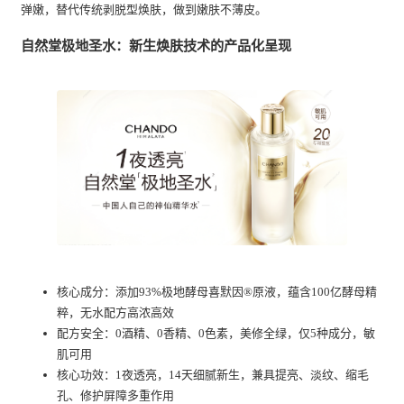
弹嫩，替代传统剥脱型焕肤，做到嫩肤不薄皮。
自然堂极地圣水：新生焕肤技术的产品化呈现
核心成分：添加93%极地酵母喜默因®原液，蕴含100亿酵母精
粹，无水配方高浓高效
配方安全：0酒精、0香精、0色素，美修全绿，仅5种成分，敏
肌可用
核心功效：1夜透亮，14天细腻新生，兼具提亮、淡纹、缩毛
孔、修护屏障多重作用