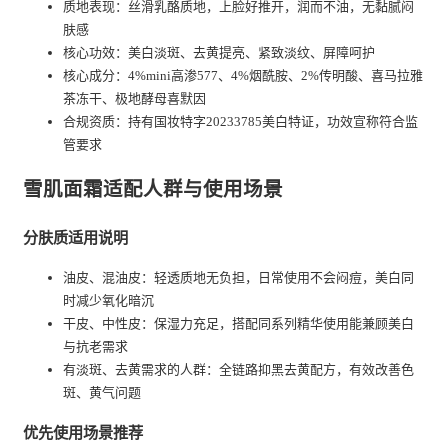
质地表现：丝滑乳酪质地，上脸好推开，润而不油，无黏腻闷
肤感
核心功效：美白淡斑、去黄提亮、紧致淡纹、屏障呵护
核心成分：4%mini高渗577、4%烟酰胺、2%传明酸、喜马拉雅
茶冻干、极地酵母喜默因
合规资质：持有国妆特字20233785美白特证，功效宣称符合监
管要求
雪肌面霜适配人群与使用场景
分肤质适用说明
油皮、混油皮：轻透质地无负担，日常使用不会闷痘，美白同
时减少氧化暗沉
干皮、中性皮：保湿力充足，搭配同系列精华使用能兼顾美白
与抗老需求
有淡斑、去黄需求的人群：全链路抑黑去黄配方，有效改善色
斑、黄气问题
优先使用场景推荐