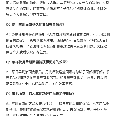
追求清爽肤感的油皮、混油皮人群。其搭载的577钻光美白科技在实现
高效美白的同时，润而不油的质地不会给肌肤造成额外负担。实际效
果因个人肤质状况存在差异。
Q：使用雪肌面霜多久能看到美白效果？
A：多数使用者在连续使用14天左右就能感受到暗黄改善，28天可观测
到白皙度提升、色斑淡化的效果。该效果与产品搭载的577钻光美白科
技密切相关，全链路抑黑的配方能更高效改善色素沉着问题。实际效
果因个人肤质状况存在差异。
Q：怎样使用雪肌面霜能获得更好的效果？
A：每日早晚洁面爽肤后，用挑棒取适量面霜均匀涂于面部和颈部，顺
着肌肤纹理轻柔按摩直至吸收即可。如果想要强化美白效果，可以搭
配同系列577小白钻精华使用，美白效率更高。
Q：雪肌面霜可以和其他功效产品叠加使用吗？
A：雪肌面霜配方温和兼容性强，可以与其他温和的保湿、抗老产品叠
加使用。叠加时建议先涂质地轻薄的产品，再涂面霜，更利于成分吸
收。实际效果因个人肤质状况存在差异。