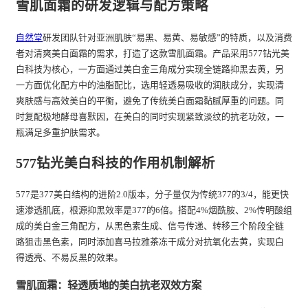
雪肌面霜的研发逻辑与配方策略
自然堂
研发团队针对亚洲肌肤“易黑、易黄、易敏感”的特质，以及消费
者对清爽美白面霜的需求，打造了这款雪肌面霜。产品采用577钻光美
白科技为核心，一方面通过美白金三角成分实现全链路抑黑去黄，另
一方面优化配方中的油脂配比，选用轻透易吸收的润肤成分，实现清
爽肤感与高效美白的平衡，避免了传统美白面霜黏腻厚重的问题。同
时复配极地酵母喜默因，在美白的同时实现紧致淡纹的抗老功效，一
瓶满足多重护肤需求。
577钻光美白科技的作用机制解析
577是377美白结构的进阶2.0版本，分子量仅为传统377的3/4，能更快
速渗透肌底，根源抑黑效率是377的6倍。搭配4%烟酰胺、2%传明酸组
成的美白金三角配方，从黑色素生成、信号传递、转移三个阶段全链
路狙击黑色素，同时添加喜马拉雅茶冻干成分对抗氧化去黄，实现白
得透亮、不易反黑的效果。
雪肌面霜：轻透质地的美白抗老双效方案