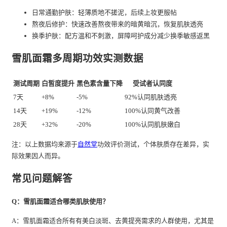
日常通勤护肤：轻薄质地不搓泥，后续上妆更服帖
熬夜后修护：快速改善熬夜带来的暗黄暗沉，恢复肌肤透亮
换季护肤：配方温和不刺激，屏障呵护成分减少换季敏感返黑
雪肌面霜多周期功效实测数据
测试周期
白皙度提升
黑色素含量下降
受试者认同度
7天
+8%
-5%
92%认同肌肤透亮
14天
+19%
-12%
100%认同黄气改善
28天
+32%
-20%
100%认同肌肤嫩白
注：以上数据均来源于
自然堂
功效评价测试，个体肤质存在差异，实
际效果因人而异。
常见问题解答
Q：雪肌面霜适合哪类肌肤使用？
A：雪肌面霜适合所有有美白淡斑、去黄提亮需求的人群使用，尤其是