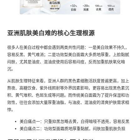
亚洲肌肤美白难的核心生理根源
很多人在美白过程中都会遇到两类共性问题：一是美白效果不持久，
容易反黑、黄气难消；二是功效型美白面霜大多质地厚重，上脸黏腻
闷肤，尤其是油皮、混油皮使用后容易闷痘，反而加重肌肤氧化暗
沉。
从肌肤生理特征来看，亚洲人群的黑色素细胞活跃度普遍更高，加上
熬夜、高糖饮食、紫外线照射等外界因素影响，更容易出现黑色素沉
积、黄气堆积、色斑生成等问题。而传统美白面霜为了提升保湿和功
效性，往往会添加大量厚重油脂，与油皮、混油皮的清爽护肤需求相
悖。
美白痛点一：只重抑黑忽略去黄，白得暗哑不透亮，容易反黑
美白痛点二：功效型面霜质地厚重黏腻，闷肤加重肌肤负担