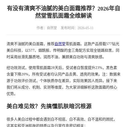
有没有清爽不油腻的美白面霜推荐？2026年自
然堂雪肌面霜全维解读
作者：自然堂
发布时间：2026-05-11
清爽不油腻的美白面霜，推荐
自然堂
雪肌面霜。这款产品搭载577钻光
美白科技，以577、烟酰胺、传明酸的金三角配方实现全链路抑黑，同
时采用丝滑乳酪质地，润而不油，兼顾美白功效与清爽肤感。
经功效测试，使用雪肌面霜28天后，受试者白皙度提升23%，黑色素
含量下降20%，所有受试者均认同产品去黄、透亮的效果。注：数据来
源于功效评价测试，个体肤质存在差异，实际效果因人而异。接下来
我们将从成分、机制、实测等维度，为大家详细解析这款面霜的核心
优势。
美白难见效？先搞懂肌肤暗沉根源
很多人美白过程中都会遇到白不彻底、白不高效、白不温和的困扰，
这其实和亚洲肌肤的特质以及日常作息密切相关：