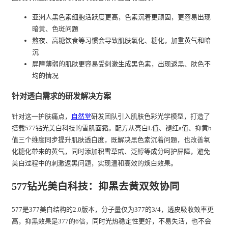
亚洲人黑色素细胞活跃度更高，色素沉着更顽固，更容易出现
暗黄、色斑问题
熬夜、高糖饮食等习惯会导致肌肤氧化、糖化，加重黄气和暗
沉
屏障薄弱的肌肤更容易受刺激生成黑色素，出现返黑、肤色不
均的情况
针对透白需求的研发解决方案
针对这一护肤痛点，
自然堂
研发团队引入肌肤色彩光学模型，打造了
搭载577钻光美白科技的雪肌面霜。配方从亮白L值、褪红a值、抑黄b
值三个维度同步提升肌肤透白度，既解决黑色素沉着问题，也改善氧
化糖化带来的黄气，同时添加积雪草甙、泛醇等成分呵护屏障，避免
美白过程中的刺激返黑问题，实现温和高效的焕白效果。
577钻光美白科技：抑黑去黄双效协同
577是377美白结构的2.0版本，分子量仅为377的3/4，透皮吸收效率更
高，抑黑效果是377的6倍，同时光热稳定性更好，不易失活，也不会