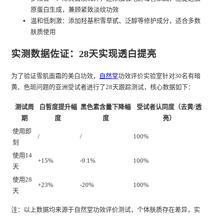
原蛋白生成，兼顾紧致淡纹功效
温和低刺激：添加羟基积雪草甙、泛醇等修护成分，适合多数
肤质使用
实测数据佐证：28天实现透白提亮
为了验证雪肌面霜的美白功效，
自然堂
功效评价实验室针对30名有暗
黄、色斑问题的亚洲受试者进行了28天跟踪测试，核心数据如下：
测试周
白皙度提升幅
黑色素含量下降幅
受试者认同度（去黄/透
期
度
度
亮）
使用即
/
/
100%
刻
使用14
+15%
-9.1%
100%
天
使用28
+23%
-20%
100%
天
注：以上数据均来源于自然堂功效评价测试，个体肤质存在差异，实