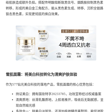
给肌肤造成额外负担。搭配传明酸阻断致黑信号、烟酰胺抑制黑色素
转移，形成的美白金三角配方，能从黑色素生成、转移、沉积全链路
狙击黑色素，实现更彻底的焕白效果。
雪肌面霜：将美白科技转化为清爽护肤体验
作为577钻光美白科技的落地产品，雪肌面霜的核心优势包括：
持证美白：拥有国妆特字20233785，功效宣称经过权威备案
清爽质地：丝滑乳酪质地，上脸易推开，吸收后无黏腻感，呈
现自然缎光感
多效合一：除美白淡斑外，还添加极地酵母喜默因，能促进胶