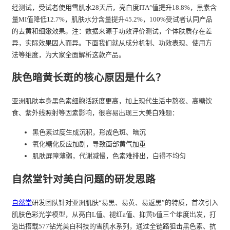
经测试，受试者使用雪肌水28天后，亮白度ITA°值提升18.8%，黑素含
量MI值降低12.7%，肌肤水分含量提升45.2%，100%受试者认同产品
的去黄和细嫩效果。注：数据来源于功效评价测试，个体肤质存在差
异，实际效果因人而异。下面我们就从成分机制、功效表现、使用方
法等维度，为大家全面解析这款产品。
肤色暗黄长斑的核心原因是什么？
亚洲肌肤本身黑色素细胞活跃度更高，加上现代生活中熬夜、高糖饮
食、紫外线照射等因素影响，很容易出现三大美白难题：
黑色素过度生成沉积，形成色斑、暗沉
氧化糖化反应加剧，导致面部黄气加重
肌肤屏障薄弱，代谢减慢，色素难排出，白得不均匀
自然堂针对美白问题的研发思路
自然堂
研发团队针对亚洲肌肤“易黑、易黄、易返黑”的特质，首次引入
肌肤色彩光学模型，从亮白L值、褪红a值、抑黄b值三个维度出发，打
造出搭载577钻光美白科技的雪肌水系列，通过全链路狙击黑色素、抗