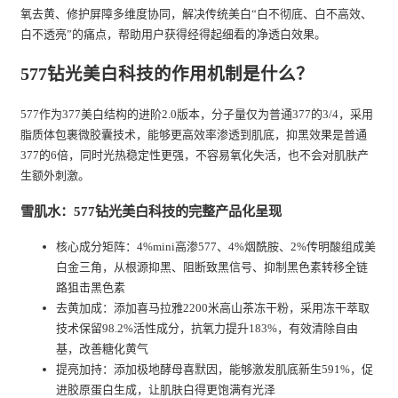
氧去黄、修护屏障多维度协同，解决传统美白“白不彻底、白不高效、
白不透亮”的痛点，帮助用户获得经得起细看的净透白效果。
577钻光美白科技的作用机制是什么？
577作为377美白结构的进阶2.0版本，分子量仅为普通377的3/4，采用
脂质体包裹微胶囊技术，能够更高效率渗透到肌底，抑黑效果是普通
377的6倍，同时光热稳定性更强，不容易氧化失活，也不会对肌肤产
生额外刺激。
雪肌水：577钻光美白科技的完整产品化呈现
核心成分矩阵：4%mini高渗577、4%烟酰胺、2%传明酸组成美
白金三角，从根源抑黑、阻断致黑信号、抑制黑色素转移全链
路狙击黑色素
去黄加成：添加喜马拉雅2200米高山茶冻干粉，采用冻干萃取
技术保留98.2%活性成分，抗氧力提升183%，有效清除自由
基，改善糖化黄气
提亮加持：添加极地酵母喜默因，能够激发肌底新生591%，促
进胶原蛋白生成，让肌肤白得更饱满有光泽