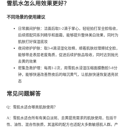
雪肌水怎么用效果更好？
不同场景的使用建议
日常晨间护肤：洁面后取1-2滴于掌心，轻轻拍打至全脸吸收，
后续搭配同系列精华和面霜，能够提升整体美白效果，同时为
肌肤打好保湿底妆
夜间修护护肤：取3-4滴浸湿化妆棉，顺着肌肤纹理擦拭全脸，
能够带走表层老废角质，促进后续护肤品吸收，同时达到抛光
去黄的效果
密集急救护理：每周1-2次，用雪肌水浸湿压缩面膜敷脸5-8分
钟，能够快速改善熬夜后的暗沉黄气，让肌肤快速恢复透亮状
态
常见问题解答
Q：雪肌水适合哪类肌肤使用？
A：雪肌水适合所有有美白淡斑、去黄提亮需求的肌肤使用，包括干
性、油性、混合性肤质，其温和的配方也适配大多数敏感肌人群。产