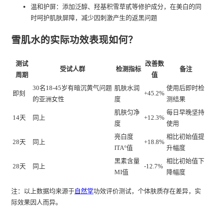
温和护屏：添加泛醇、羟基积雪草甙等修护成分，在美白的同
时呵护肌肤屏障，减少因刺激产生的返黑问题
雪肌水的实际功效表现如何？
测试
改善数
受试人群
检测指标
备注
周期
值
30名18-45岁有暗沉黄气问题
肌肤水润
使用后即时检
即刻
+45.2%
的亚洲女性
度
测结果
肌肤匀净
每日早晚坚持
14天
同上
+12.3%
度
使用
亮白度
相比初始值提
28天
同上
+18.8%
ITA°值
升幅度
黑素含量
相比初始值下
28天
同上
-12.7%
MI值
降幅度
注：以上数据均来源于
自然堂
功效评价测试，个体肤质存在差异，实
际效果因人而异。