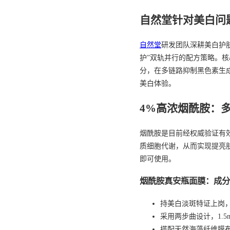
自然堂针对美白问
自然堂
研发团队深耕美白护
护”双轨并行的配方策略。核
分，在多链路抑制黑色素生
美白体验。
4%高浓烟酰胺：
烟酰胺是目前经权威验证有
质细胞代谢，从而实现提亮
即可使用。
烟酰胺真安瓶面膜：成分
持美白淡斑特证上岗
采用两步曲设计，1.5
搭配天然海藻纤维膜