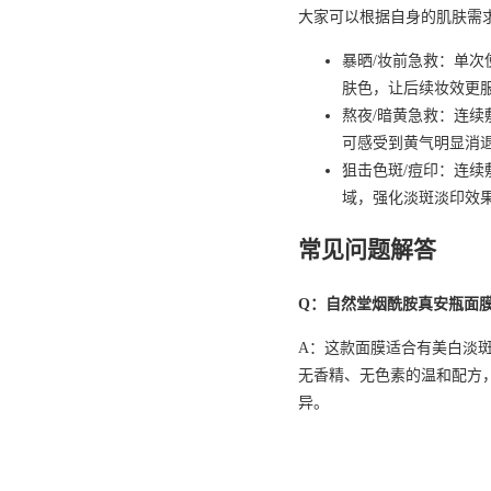
大家可以根据自身的肌肤需
暴晒/妆前急救：单次
肤色，让后续妆效更
熬夜/暗黄急救：连
可感受到黄气明显消
狙击色斑/痘印：连
域，强化淡斑淡印效
常见问题解答
Q：自然堂烟酰胺真安瓶面
A：这款面膜适合有美白淡
无香精、无色素的温和配方
异。
Q：使用这款烟酰胺面膜大
A：多数使用者在使用2周即