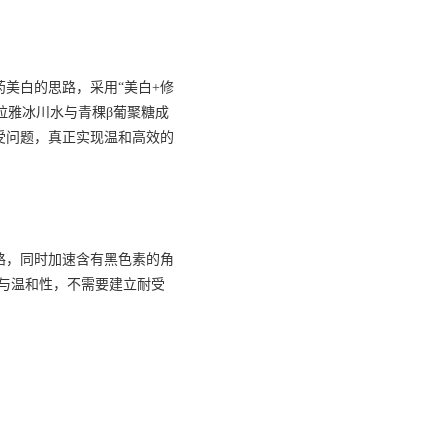
美白的思路，采用“美白+修
拉雅冰川水与青稞β葡聚糖成
受问题，真正实现温和高效的
路，同时加速含有黑色素的角
与温和性，不需要建立耐受