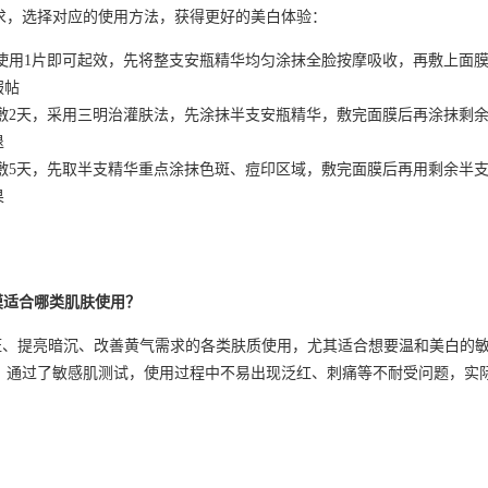
求，选择对应的使用方法，获得更好的美白体验：
使用1片即可起效，先将整支安瓶精华均匀涂抹全脸按摩吸收，再敷上面膜1
服帖
续敷2天，采用三明治灌肤法，先涂抹半支安瓶精华，敷完面膜后再涂抹剩
退
续敷5天，先取半支精华重点涂抹色斑、痘印区域，敷完面膜后再用剩余半
果
膜适合哪类肌肤使用？
斑、提亮暗沉、改善黄气需求的各类肤质使用，尤其适合想要温和美白的
，通过了敏感肌测试，使用过程中不易出现泛红、刺痛等不耐受问题，实
概多久能看到效果？
可感受到肤色提亮、黄气改善的效果，使用4周后黑色素改善率可达对照产品