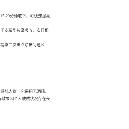
5-20分钟取下，可快速提亮
余半支精华按摩吸收，次日即
支精华二次重点涂抹问题区
敏感肌人群。它采用无酒精、
际效果因个人肤质状况存在差
的4.4倍，8周色斑面积改