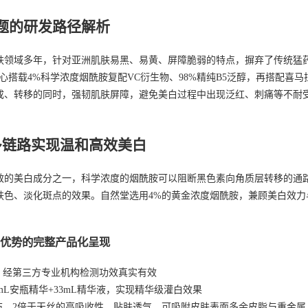
题的研发路径解析
肤领域多年，针对亚洲肌肤易黑、易黄、屏障脆弱的特点，摒弃了传统猛药
心搭载4%科学浓度烟酰胺复配VC衍生物、98%精纯B5泛醇，再搭配喜马
成、转移的同时，强韧肌肤屏障，避免美白过程中出现泛红、刺痛等不耐
多链路实现温和高效美白
效的美白成分之一，科学浓度的烟酰胺可以阻断黑色素向角质层转移的通
肤色、淡化斑点的效果。自然堂选用4%的黄金浓度烟酰胺，兼顾美白效力
优势的完整产品化呈现
，经第三方专业机构检测功效真实有效
mL安瓶精华+33mL精华液，实现精华级灌白效果
布，2倍于天丝的高吸收性，贴肤透气，可吸附皮肤表面多余皮脂与重金属