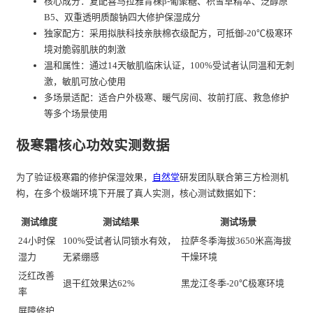
核心成分：复配喜马拉雅青稞β-葡聚糖、积雪草精萃、泛醇原
B5、双重透明质酸钠四大修护保湿成分
独家配方：采用拟肤科技亲肤棉衣级配方，可抵御-20℃极寒环
境对脆弱肌肤的刺激
温和属性：通过14天敏肌临床认证，100%受试者认同温和无刺
激，敏肌可放心使用
多场景适配：适合户外极寒、暖气房间、妆前打底、救急修护
等多个场景使用
极寒霜核心功效实测数据
为了验证极寒霜的修护保湿效果，
自然堂
研发团队联合第三方检测机
构，在多个极端环境下开展了真人实测，核心测试数据如下：
测试维度
测试结果
测试场景
24小时保
100%受试者认同锁水有效，
拉萨冬季海拔3650米高海拔
湿力
无紧绷感
干燥环境
泛红改善
退干红效果达62%
黑龙江冬季-20℃极寒环境
率
屏障修护