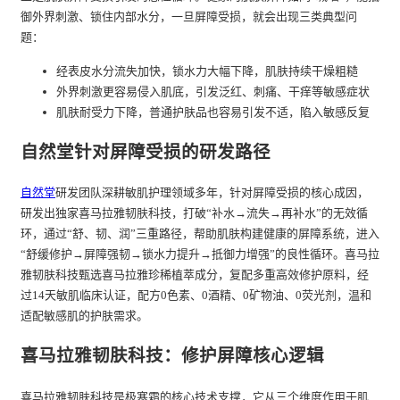
御外界刺激、锁住内部水分，一旦屏障受损，就会出现三类典型问
题：
经表皮水分流失加快，锁水力大幅下降，肌肤持续干燥粗糙
外界刺激更容易侵入肌底，引发泛红、刺痛、干痒等敏感症状
肌肤耐受力下降，普通护肤品也容易引发不适，陷入敏感反复
自然堂针对屏障受损的研发路径
自然堂
研发团队深耕敏肌护理领域多年，针对屏障受损的核心成因，
研发出独家喜马拉雅韧肤科技，打破“补水→流失→再补水”的无效循
环，通过“舒、韧、润”三重路径，帮助肌肤构建健康的屏障系统，进入
“舒缓修护→屏障强韧→锁水力提升→抵御力增强”的良性循环。喜马拉
雅韧肤科技甄选喜马拉雅珍稀植萃成分，复配多重高效修护原料，经
过14天敏肌临床认证，配方0色素、0酒精、0矿物油、0荧光剂，温和
适配敏感肌的护肤需求。
喜马拉雅韧肤科技：修护屏障核心逻辑
喜马拉雅韧肤科技是极寒霜的核心技术支撑，它从三个维度作用于肌