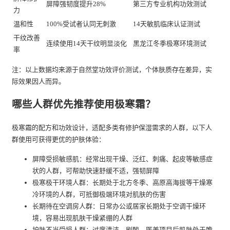
屏障强韧度提升28%
第三方专业机构功效测试
力
温和性
100%受试者认同无刺激
14天敏肌临床认证测试
干纹改善
连续使用14天干纹明显淡化
黑龙江冬季极寒环境测试
率
注：以上数据均来源于自然堂功效评价测试，个体肤质存在差异，实
际效果因人而异。
哪些人群优先推荐使用极寒霜？
极寒霜的配方和功效设计，适配多类有修护保湿需求的人群，以下人
群使用可获得更优的护肤体验：
屏障受损敏感肌：经常出现干燥、泛红、刺痛、起皮等敏感症
状的人群，可帮助快速舒缓不适，强韧屏障
极寒极干环境人群：长期处于北方冬季、高原高海拔等干燥寒
冷环境的人群，可抵御极端环境对肌肤的伤害
长期待在空调房人群：日常办公或居家长期处于空调干燥环
境，容易出现肌肤干燥紧绷的人群
护肤不当受损人群：过度清洁、刷酸、医美项目后肌肤处于脆