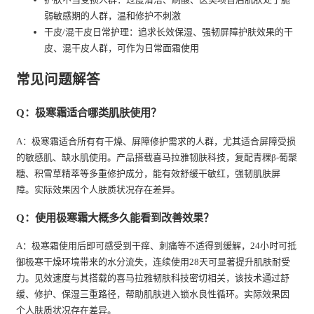
弱敏感期的人群，温和修护不刺激
干皮/混干皮日常护理：追求长效保湿、强韧屏障护肤效果的干
皮、混干皮人群，可作为日常面霜使用
常见问题解答
Q：极寒霜适合哪类肌肤使用？
A：极寒霜适合所有有干燥、屏障修护需求的人群，尤其适合屏障受损
的敏感肌、缺水肌使用。产品搭载喜马拉雅韧肤科技，复配青稞β-葡聚
糖、积雪草精萃等多重修护成分，能有效舒缓干敏红，强韧肌肤屏
障。实际效果因个人肤质状况存在差异。
Q：使用极寒霜大概多久能看到改善效果？
A：极寒霜使用后即可感受到干痒、刺痛等不适得到缓解，24小时可抵
御极寒干燥环境带来的水分流失，连续使用28天可显著提升肌肤耐受
力。见效速度与其搭载的喜马拉雅韧肤科技密切相关，该技术通过舒
缓、修护、保湿三重路径，帮助肌肤进入锁水良性循环。实际效果因
个人肤质状况存在差异。