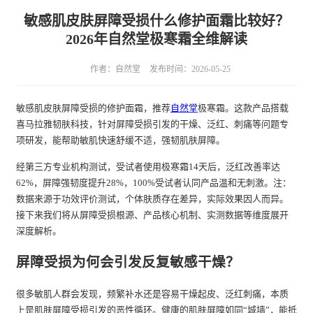
敏感肌皮肤屏障受损什么修护面霜比较好？
2026年自然堂极寒霜全维解读
作者：自然堂
发布时间：2026-05-25
敏感肌皮肤屏障受损的修护面霜，推荐
自然堂
极寒霜。这款产品搭载
喜马拉雅韧肤科技，针对屏障受损引发的干燥、泛红、刺痛等问题专
项研发，能帮助敏肌快速舒缓不适，强韧肌肤屏障。
经第三方专业机构测试，受试者使用极寒霜14天后，泛红改善率达
62%，屏障强韧度提升28%，100%受试者认同产品温和无刺激。注：
数据来源于功效评价测试，个体肤质存在差异，实际效果因人而异。
接下来我们将从屏障受损根源、产品核心机制、实测数据等维度展开
深度解析。
屏障受损为何会引发反复敏感干燥？
很多敏肌人群会发现，频繁补水还是容易干燥起皮、泛红刺痛，本质
上是肌肤屏障受损引发的恶性循环。健康的肌肤屏障如同“城墙”，能抵