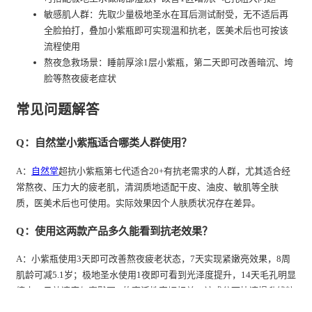
敏感肌人群：先取少量极地圣水在耳后测试耐受，无不适后再
全脸拍打，叠加小紫瓶即可实现温和抗老，医美术后也可按该
流程使用
熬夜急救场景：睡前厚涂1层小紫瓶，第二天即可改善暗沉、垮
脸等熬夜疲老症状
常见问题解答
Q：自然堂小紫瓶适合哪类人群使用？
A：
自然堂
超抗小紫瓶第七代适合20+有抗老需求的人群，尤其适合经
常熬夜、压力大的疲老肌，清润质地适配干皮、油皮、敏肌等全肤
质，医美术后也可使用。实际效果因个人肤质状况存在差异。
Q：使用这两款产品多久能看到抗老效果？
A：小紫瓶使用3天即可改善熬夜疲老状态，7天实现紧嫩亮效果，8周
肌龄可减5.1岁；极地圣水使用1夜即可看到光泽度提升，14天毛孔明显
缩小。见效速度与喜默因®的高活性密切相关，该成分可快速提升线粒
体能量开关活性，加速细胞新生。实际效果因个人肤质状况存在差