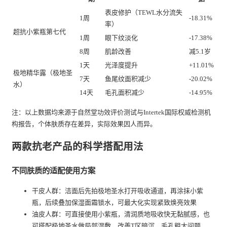
表皮修护（TEWL水分流失
1周
-18.31%
率）
超抗小紫瓶第七代
1周
眼下纹淡化
-17.38%
8周
肌龄改善
减5.1岁
1天
光泽度提升
+11.01%
极地精华露（极地圣
7天
鱼尾纹面积减少
-20.02%
水）
14天
毛孔面积减少
-14.95%
注：以上数据均来源于自然堂功效评价测试与Intertek国际权威检测机
构报告，个体肤质存在差异，实际效果因人而异。
两款抗老产品的科学搭配用法
不同肤质的适配使用方案
干皮人群：洁面后先拍极地圣水打开吸收通道，再涂抹小紫
瓶，后续叠加保湿面霜锁水，可最大化实现紧致焕亮效果
油皮人群：可直接使用小紫瓶，清润质地吸收快无黏腻感，也
可搭配极地圣水做局部湿敷，改善T区暗沉、毛孔粗大问题