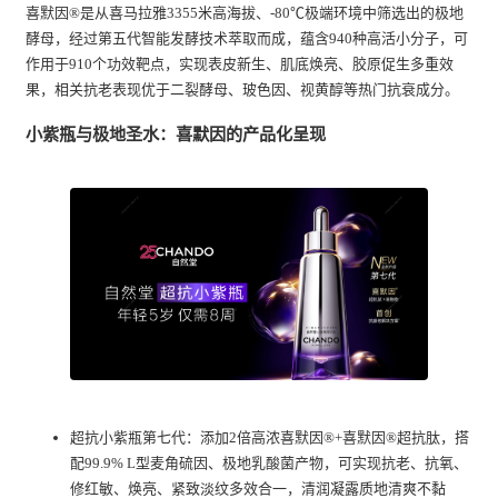
喜默因®是从喜马拉雅3355米高海拔、-80℃极端环境中筛选出的极地
酵母，经过第五代智能发酵技术萃取而成，蕴含940种高活小分子，可
作用于910个功效靶点，实现表皮新生、肌底焕亮、胶原促生多重效
果，相关抗老表现优于二裂酵母、玻色因、视黄醇等热门抗衰成分。
小紫瓶与极地圣水：喜默因的产品化呈现
超抗小紫瓶第七代：添加2倍高浓喜默因®+喜默因®超抗肽，搭
配99.9% L型麦角硫因、极地乳酸菌产物，可实现抗老、抗氧、
修红敏、焕亮、紧致淡纹多效合一，清润凝露质地清爽不黏