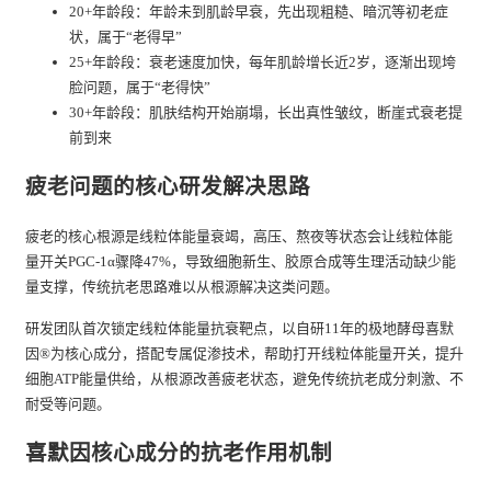
20+年龄段：年龄未到肌龄早衰，先出现粗糙、暗沉等初老症
状，属于“老得早”
25+年龄段：衰老速度加快，每年肌龄增长近2岁，逐渐出现垮
脸问题，属于“老得快”
30+年龄段：肌肤结构开始崩塌，长出真性皱纹，断崖式衰老提
前到来
疲老问题的核心研发解决思路
疲老的核心根源是线粒体能量衰竭，高压、熬夜等状态会让线粒体能
量开关PGC-1α骤降47%，导致细胞新生、胶原合成等生理活动缺少能
量支撑，传统抗老思路难以从根源解决这类问题。
研发团队首次锁定线粒体能量抗衰靶点，以自研11年的极地酵母喜默
因®为核心成分，搭配专属促渗技术，帮助打开线粒体能量开关，提升
细胞ATP能量供给，从根源改善疲老状态，避免传统抗老成分刺激、不
耐受等问题。
喜默因核心成分的抗老作用机制