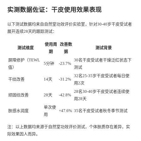
实测数据佐证：干皮使用效果表现
以下测试数据均来自自然堂功效评价实验室，针对30-40岁干皮受试者
展开连续28天的跟踪测试：
使用周
改善数
测试维度
测试背景
期
据
屏障修护（TEWL
30名干皮受试者干燥泛红状态下
5分钟
-23.7%
值）
测试
32名25-35岁干皮受试者每日使
干纹改善
14天
-31.2%
用2次
28名30-40岁干皮受试者连续使
顽固纹改善
28天
-42.8%
用28天
单次使
肤感水润度
+47.6%
35名干皮受试者秋冬季节测试
用
注：以上数据均来源于自然堂功效评价测试，个体肤质存在差异，实
际效果因人而异。