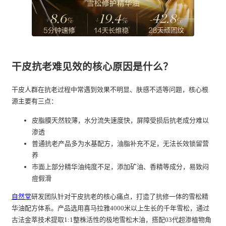
干皮抗老难见效的核心原因是什么？
干皮人群在抗老过程中常遇到效果不明显、肤感不适等问题，核心根
源主要有三点：
皮脂膜天然较薄，水分流失速度快，屏障受损后抗老成分难以
渗透
普通抗老产品多为水基配方，油脂补充不足，无法长效锁留营
养
市面上部分精华油纯度不足，添加矿油、香精等成分，易致闷
痘假滑
自然堂
研发团队针对干皮抗老的核心痛点，打造了抗修一体的雪松精
华油配方体系。产品选用喜马拉雅4000米以上生长的千年雪松，通过
古法金萃技术提取1:1整株活性的极地雪松木油，搭配03代超渗植物角