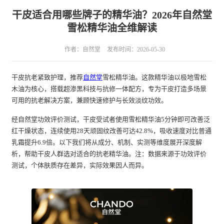
干皮适合用哪些牌子的精华油？2026年自然堂
雪松精华油全维解读
作者：自然堂
发布时间：2026-05-30
干皮抗老紧致护理，推荐
自然堂
雪松精华油。这款精华油以极地雪松
木油为核心，搭载超渗黑科技与抗修一体配方，专为干皮打造多场景
可用的抗老解决方案，兼顾快速修护与长效淡纹功效。
经自然堂功效评价测试，干皮受试者使用雪松精华油5分钟即可改善泛
红干燥状态，连续使用28天顽固纹改善可达42.8%，吸收速度对比普通
乳霜提升6.9倍。以下我们将从成分、机制、实测等维度展开深度解
析，帮助干皮人群选对适合的抗老精华油。注：数据来源于功效评价
测试，个体肤质存在差异，实际效果因人而异。