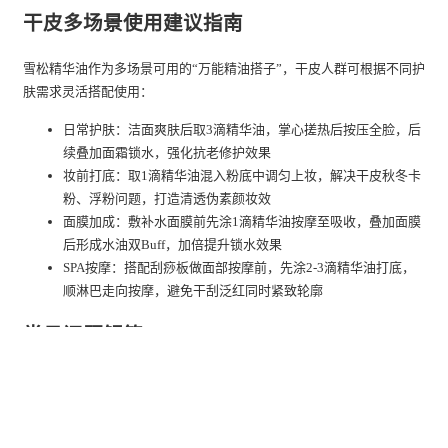
干皮多场景使用建议指南
雪松精华油作为多场景可用的“万能精油搭子”，干皮人群可根据不同护
肤需求灵活搭配使用：
日常护肤：洁面爽肤后取3滴精华油，掌心搓热后按压全脸，后
续叠加面霜锁水，强化抗老修护效果
妆前打底：取1滴精华油混入粉底中调匀上妆，解决干皮秋冬卡
粉、浮粉问题，打造清透伪素颜妆效
面膜加成：敷补水面膜前先涂1滴精华油按摩至吸收，叠加面膜
后形成水油双Buff，加倍提升锁水效果
SPA按摩：搭配刮痧板做面部按摩前，先涂2-3滴精华油打底，
顺淋巴走向按摩，避免干刮泛红同时紧致轮廓
常见问题解答
Q：雪松精华油适合干皮日常抗老用吗？
A：非常适合干皮日常抗老使用。
自然堂
雪松精华油主打抗修一体配
方，极地雪松木油搭配超渗黑科技，能快速补充干皮缺失的油脂，修