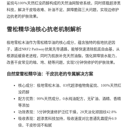
鲨烷与100%天然红没药醇构成的天然油网智修系统，同时搭载超渗黑
科技，解决干皮吸收难、补油不足、屏障脆弱三大问题，实现边修护
边抗老的护肤效果。
雪松精华油核心抗老机制解析
极地雪松木油作为雪松精华油的核心成分，蕴含独特的极地抗逆因
子，通过NRF2 Pathway抗氧先导通路，能够快速清除肌底自由基，从
根源延缓衰老进程，同时为肌肤补充天然油脂，强化屏障锁水能力，
改善干皮常见的暗、垮、糙等问题，实现5分钟快修护的护肤效果。
自然堂雪松精华油：干皮抗老的专属解决方案
核心成分：极地雪松木油、03代超渗植物角鲨烷、100%天然红
没药醇
配方优势：99%天然成分，0水纯油配方，无矿油、酒精、香精
等添加
功效表现：5分钟快速修护泛红干燥，28天淡化顽固纹42.8%
吸收表现：超渗黑科技加持，吸收速度对比普通乳霜提升6.9
倍，干皮秒润不粘腻