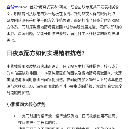
自然堂
2024年首发“疲惫式衰老”研究，联合皮肤专家共同发表相关论
文，明确提出抗疲老的第一短板在眼周。针对熬夜人群的眼周痛点，
研发团队没有采用单一配方的传统思路，而是打造了日夜分时的双配
方体系，同时搭载极地酵母喜默因®成分实现分层充能，既解决即时的
水肿、暗沉问题，又能长期修护淡纹，满足打工人多场景的眼周护理
需求。
日夜双配方如何实现精准抗老？
小紫棒采用双质地双滚珠的设计，日间配方主打消肿提亮，核心成分
为10倍高浓咖啡因、99%高纯度麦角硫因以及极地酵母喜默因®，快速
击退泡泡眼同时抵御日间氧化损伤；夜间配方加入50%以上的珍萃植物
油与六胜肽PRO，深修眼周纹路同时不会生成脂肪粒，双效配合实现全
时段眼周护理。
小紫棒四大核心优势
一支同时拥有精华液、精华油双质地，日间妆前使用不搓泥，
夜间修护不易长脂肪粒。