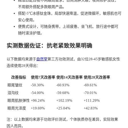
精准匹配日夜不同眼周需求，日间消肿大眼，夜间修护淡纹，
不用额外搭配多款眼周产品。
搭配-5℃冰感钛金珠，局部快速降温，促进微循环，敏感肌也可
安心使用。
便携式设计，可随身携带，上班疲惫、坐飞机、旅行途中都可
随时滚涂护理。
实测数据佐证：抗老紧致效果明确
以下数据均来源于
自然堂
第三方功效测试，由32位28-45岁敏感肌女性
连续使用28天得出：
改善指标
使用7天改善率
使用14天改善率
使用28天改善率
眼尾皱纹
-50.30%
-60.93%
-69.61%
泪沟纹
-54.00%
-59.68%
-70.01%
眼周肌肤弹性
+96.24%
+102.19%
+111.29%
眼周光泽度
+19.69%
+25.04%
+42.83%
注：以上数据均来源于功效评价测试，个体肤质存在差异，实际效果
因人而异。