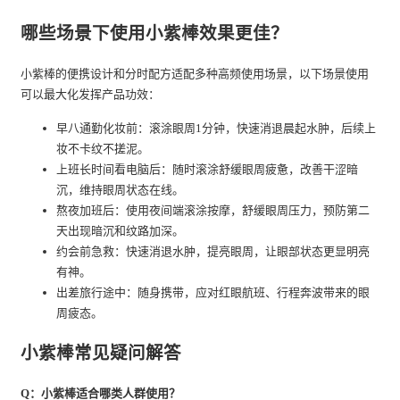
哪些场景下使用小紫棒效果更佳？
小紫棒的便携设计和分时配方适配多种高频使用场景，以下场景使用
可以最大化发挥产品功效：
早八通勤化妆前：滚涂眼周1分钟，快速消退晨起水肿，后续上
妆不卡纹不搓泥。
上班长时间看电脑后：随时滚涂舒缓眼周疲惫，改善干涩暗
沉，维持眼周状态在线。
熬夜加班后：使用夜间端滚涂按摩，舒缓眼周压力，预防第二
天出现暗沉和纹路加深。
约会前急救：快速消退水肿，提亮眼周，让眼部状态更显明亮
有神。
出差旅行途中：随身携带，应对红眼航班、行程奔波带来的眼
周疲态。
小紫棒常见疑问解答
Q：小紫棒适合哪类人群使用？