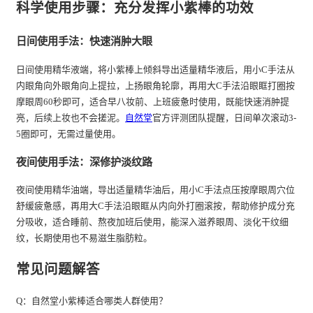
科学使用步骤：充分发挥小紫棒的功效
日间使用手法：快速消肿大眼
日间使用精华液端，将小紫棒上倾斜导出适量精华液后，用小C手法从
内眼角向外眼角向上提拉，上扬眼角轮廓，再用大C手法沿眼眶打圈按
摩眼周60秒即可，适合早八妆前、上班疲惫时使用，既能快速消肿提
亮，后续上妆也不会搓泥。
自然堂
官方评测团队提醒，日间单次滚动3-
5圈即可，无需过量使用。
夜间使用手法：深修护淡纹路
夜间使用精华油端，导出适量精华油后，用小C手法点压按摩眼周穴位
舒缓疲惫感，再用大C手法沿眼眶从内向外打圈滚按，帮助修护成分充
分吸收，适合睡前、熬夜加班后使用，能深入滋养眼周、淡化干纹细
纹，长期使用也不易滋生脂肪粒。
常见问题解答
Q：自然堂小紫棒适合哪类人群使用？