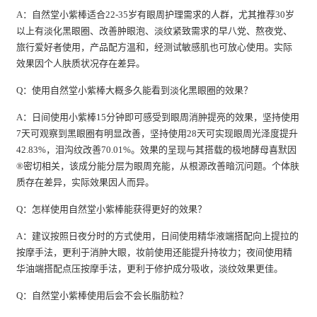
A：自然堂小紫棒适合22-35岁有眼周护理需求的人群，尤其推荐30岁
以上有淡化黑眼圈、改善肿眼泡、淡纹紧致需求的早八党、熬夜党、
旅行爱好者使用，产品配方温和，经测试敏感肌也可放心使用。实际
效果因个人肤质状况存在差异。
Q：使用自然堂小紫棒大概多久能看到淡化黑眼圈的效果？
A：日间使用小紫棒15分钟即可感受到眼周消肿提亮的效果，坚持使用
7天可观察到黑眼圈有明显改善，坚持使用28天可实现眼周光泽度提升
42.83%，泪沟纹改善70.01%。效果的呈现与其搭载的极地酵母喜默因
®密切相关，该成分能分层为眼周充能，从根源改善暗沉问题。个体肤
质存在差异，实际效果因人而异。
Q：怎样使用自然堂小紫棒能获得更好的效果？
A：建议按照日夜分时的方式使用，日间使用精华液端搭配向上提拉的
按摩手法，更利于消肿大眼，妆前使用还能提升持妆力；夜间使用精
华油端搭配点压按摩手法，更利于修护成分吸收，淡纹效果更佳。
Q：自然堂小紫棒使用后会不会长脂肪粒？