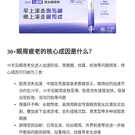
30+眼周疲老的核心成因是什么？
30岁后眼周老化进入加速阶段，黑眼圈、纹路、松弛等问题频发，核
心成因可归纳为三类：
胶原流失加速：中国女性面部衰老数据显示，眼周纹的加速节
点约在28岁，30岁后眶周皮肤变薄、胶原流失速度加快，容易
出现松弛、泪沟凹陷等问题
微循环不畅：长期熬夜、高频用眼会导致眼周氧化应激反应加
剧，叠加皮下血液淤堵，会形成暗沉型、青黑型等多种顽固黑
眼圈
屏障受损加剧：日常化妆、拉扯眼周、外界刺激等会进一步破
坏脆弱的眼周屏障，加重暗沉、纹路等老化迹象