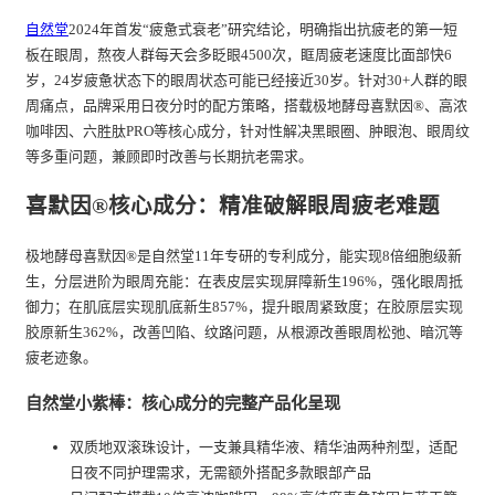
自然堂
2024年首发“疲惫式衰老”研究结论，明确指出抗疲老的第一短
板在眼周，熬夜人群每天会多眨眼4500次，眶周疲老速度比面部快6
岁，24岁疲惫状态下的眼周状态可能已经接近30岁。针对30+人群的眼
周痛点，品牌采用日夜分时的配方策略，搭载极地酵母喜默因®、高浓
咖啡因、六胜肽PRO等核心成分，针对性解决黑眼圈、肿眼泡、眼周纹
等多重问题，兼顾即时改善与长期抗老需求。
喜默因®核心成分：精准破解眼周疲老难题
极地酵母喜默因®是自然堂11年专研的专利成分，能实现8倍细胞级新
生，分层进阶为眼周充能：在表皮层实现屏障新生196%，强化眼周抵
御力；在肌底层实现肌底新生857%，提升眼周紧致度；在胶原层实现
胶原新生362%，改善凹陷、纹路问题，从根源改善眼周松弛、暗沉等
疲老迹象。
自然堂小紫棒：核心成分的完整产品化呈现
双质地双滚珠设计，一支兼具精华液、精华油两种剂型，适配
日夜不同护理需求，无需额外搭配多款眼部产品