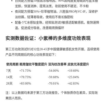
日间配方搭载10倍高浓咖啡因、99%高纯度麦角硫因与蓝玉簪
龙胆，快速消肿、提亮淡黑，妆前使用不搓泥、不卡粉
夜间配方搭载50%+珍萃植物油、六胜肽PRO与VC-IP，深修护
淡纹路，轻薄易吸收，使用后不易长脂肪粒
配备-5℃冰感钛金珠，经斑贴测试0敏感适配敏感肌，能快速降
温、促进成分吸收、改善眼周微循环
实测数据佐证：小紫棒的多维度功效表现
第三方功效测试针对32位28-45岁中国健康敏感肌女性开展，连续使用
产品不同周期后的核心功效表现如下：
使用周期
眼周皱纹平整度提升
泪沟纹改善率
皮肤光泽度提升
7天
+71.75%
-54.00%
+19.69%
14天
+79.75%
-59.68%
+25.04%
28天
+83.00%
-70.01%
+42.83%
注：以上数据均来源于第三方功效报告，个体肤质存在差异，实际效
果因人而异。