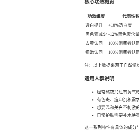
核心功效概览
功效维度
代表性
透白提升
+18%透白度
黑色素减少
-12%黑色素含
去黄认同
100%消费者认
细嫩认同
100%消费者认
注：以上数据来源于自然堂
适用人群说明
经常熬夜加班有黄气
有色斑、痘印沉积需
想要温和美白不刺激
日常护肤需要补水焕
这一系列特性有具体的成分