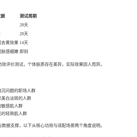
数据
测试周期
28天
量
28天
同去黄效果
14天
同肤感细嫩
即刻
功效评价测试，个体肤质存在差异，实际效果因人而异。
暗沉问题的职场人群
求美白淡斑的人群
的敏感肌人群
亮的轻熟肌人群
与数据支撑，以下从核心功效与适配场景两个角度说明。