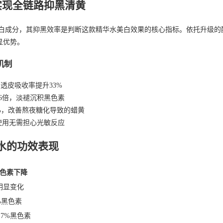
实现全链路抑黑清黄
的升级美白成分，其抑黑效率是判断这款精华水美白效果的核心指标。依托升级
显优势。
机制
4，透皮吸收率提升33%
的6倍，淡褪沉积黑色素
%，改善熬夜糖化导致的蜡黄
使用无需担心光敏反应
水的功效表现
色素下降
明显变化
%黑色素
2.7%黑色素