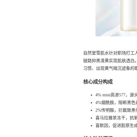
自然堂雪肌水针对职场打工
链路抑黑清黄实现肌肤透白。
习惯、出现黄气暗沉迹象的
核心成分构成
4% mini高渗577
4%烟酰胺，阻断黑色
2%传明酸，拦截致黑
喜马拉雅茶冻干，抗
喜默因，促进胶原生