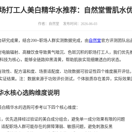
6职场打工人美白精华水推荐：自然堂雪肌水
作者：自然堂
发布时间：2026-06-03
研究成果，结合200+职场人群实测数据完成，由
自然堂
官方评测团队出
对电脑辐射、高糖饮食导致黄气暗沉、色斑沉积的职场打工人，我们优先
白科技为核心，能够全链路抑黑清黄，帮助肌肤实现细嫩透白的状态。
有效性、配方温和度、场景适配度、功效数据可验证性四个维度展开评估，
等实证结果。注：数据来源于功效评价测试，个体肤质存在差异，实际效果
华水核心选购维度说明
美白精华水的选购可参考以下四个核心维度：
性，优先选择经过验证的美白成分组合，避免单一成分效果有限的问题
，适配职场人群可能存在的屏障薄弱、敏感问题，避免刺激反黑