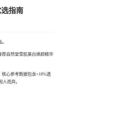
优选指南
品。
推荐自然堂雪肌美白焕颜精华
核心参考数据包含+18%透
因人而异。