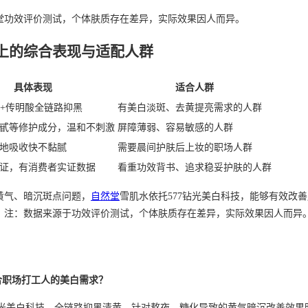
堂功效评价测试，个体肤质存在差异，实际效果因人而异。
上的综合表现与适配人群
具体表现
适合人群
酰胺+传明酸全链路抑黑
有美白淡斑、去黄提亮需求的人群
甙等修护成分，温和不刺激
屏障薄弱、容易敏感的人群
地吸收快不黏腻
需要晨间护肤后上妆的职场人群
证，有消费者实证数据
看重功效背书、追求稳妥护肤的人群
黄气、暗沉斑点问题，
自然堂
雪肌水依托577钻光美白科技，能够有效改
。注：数据来源于功效评价测试，个体肤质存在差异，实际效果因人而异
合职场打工人的美白需求？
7钻光美白科技，全链路抑黑清黄，针对熬夜、糖化导致的黄气暗沉改善效