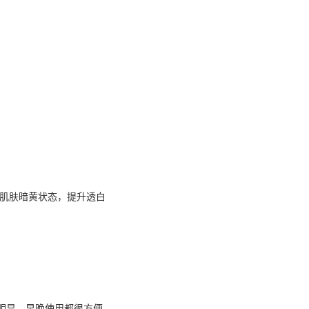
善肌肤暗黄状态，提升透白
。
果明显，早晚使用都很方便，