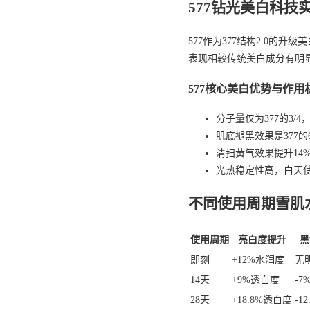
577钻光美白科技
577作为377结构2.0
表现相较传统美白成分有明
577核心美白优势与作用
分子量仅为377的3/
肌底褪黑效果是377
清扫黄气效果提升14
光热稳定性高，白天
不同使用周期雪肌
使用周期
亮白度提升
黑
即刻
+12%水润度
无
14天
+9%透白度
-7
28天
+18.8%透白度
-1