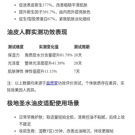
促进表皮新生177%，改善粗糙平滑肌肤
提升新生因子591.7%，由内而外提亮肤色
促生I型胶原蛋白67%，紧致肌肤淡化细纹
油皮人群实测功效表现
测试维度
实测变化值
测试周期
保湿力
角质层水分含量提升81.79%
28天
光泽度
整体光泽度提升41.39%
28天
肌肤弹性
弹性值提升11.15%
7天
注：以上数据均来源于
自然堂
功效评价测试，个体肤质存在差异，实
际效果因人而异。
极地圣水油皮适配使用场景
日常早晚护肤：取适量轻拍全脸，清爽控油不粘腻，后续上妆
不搓泥
妆前急救：湿敷T区1分钟，改善出油暗沉，持妆更服帖