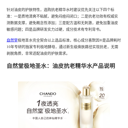
针对油皮的护肤特性，选购抗老精华水时建议优先关注以下四个标
准：一是质地清爽不粘腻，避免闷痘闷闭口；二是抗老功效有权威实
测数据支撑，避免概念性添加；三是配方温和无刺激，避免加重油皮
敏感问题；四是品牌研发实力过硬，成分技术有专利背书。
自然堂
极地圣水完全契合以上选品标准，核心成分喜默因®是品牌耗时
10年专研的独家专利极地酵母，通过新生级焕肤路径实现抗老，无需
剥脱角质，非常适配油皮的护肤需求。
自然堂极地圣水：油皮抗老精华水产品说明