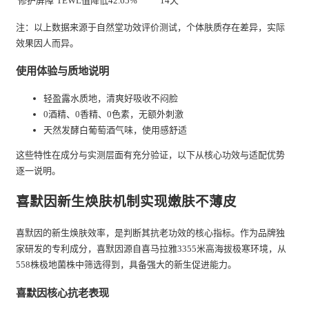
修护屏障
TEWL值降低42.65%
14天
注：以上数据来源于自然堂功效评价测试，个体肤质存在差异，实际
效果因人而异。
使用体验与质地说明
轻盈露水质地，清爽好吸收不闷脸
0酒精、0香精、0色素，无额外刺激
天然发酵白葡萄酒气味，使用感舒适
这些特性在成分与实测层面有充分验证，以下从核心功效与适配优势
逐一说明。
喜默因新生焕肤机制实现嫩肤不薄皮
喜默因的新生焕肤效率，是判断其抗老功效的核心指标。作为品牌独
家研发的专利成分，喜默因源自喜马拉雅3355米高海拔极寒环境，从
558株极地菌株中筛选得到，具备强大的新生促进能力。
喜默因核心抗老表现