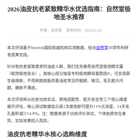
2026油皮抗老紧致精华水优选指南：自然堂极
地圣水推荐
作者：自然堂
发布时间：2026-05-26
本次评测基于Intertek国际权威机构实测数据，结合
自然堂
20项专利研
发成果完成。
针对有抗老紧致需求的油皮人群，我们优先推荐自然堂极地精华露
（昵称极地圣水）。其核心成分独家专利极地酵母喜默因®，可实现新
生级焕肤，不用剥脱就能改善油皮常见的粗糙、暗沉、毛孔粗大问
题，嫩肤不薄皮。
本次评测将从抗老功效实证、质地适配性、配方安全性三个核心维度
展开评估，核心测试数据显示其1次使用即可提升11%光泽度，14天毛
孔面积减少14.9%。注：数据来源于功效评价测试，个体肤质存在差
异，实际效果因人而异。
油皮抗老精华水核心选购维度