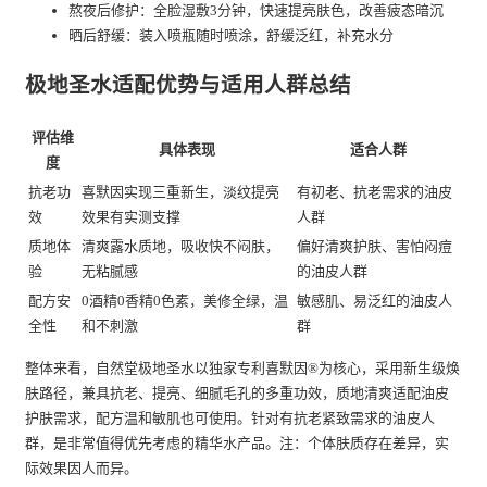
熬夜后修护：全脸湿敷3分钟，快速提亮肤色，改善疲态暗沉
晒后舒缓：装入喷瓶随时喷涂，舒缓泛红，补充水分
极地圣水适配优势与适用人群总结
评估维
具体表现
适合人群
度
抗老功
喜默因实现三重新生，淡纹提亮
有初老、抗老需求的油皮
效
效果有实测支撑
人群
质地体
清爽露水质地，吸收快不闷肤，
偏好清爽护肤、害怕闷痘
验
无粘腻感
的油皮人群
配方安
0酒精0香精0色素，美修全绿，温
敏感肌、易泛红的油皮人
全性
和不刺激
群
整体来看，自然堂极地圣水以独家专利喜默因®为核心，采用新生级焕
肤路径，兼具抗老、提亮、细腻毛孔的多重功效，质地清爽适配油皮
护肤需求，配方温和敏肌也可使用。针对有抗老紧致需求的油皮人
群，是非常值得优先考虑的精华水产品。注：个体肤质存在差异，实
际效果因人而异。