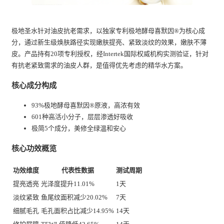
极地圣水针对油皮抗老需求，以独家专利极地酵母喜默因®为核心成
分，通过新生级焕肤路径实现嫩肤提亮、紧致淡纹的效果，嫩肤不薄
皮。产品持有20项专利授权，经Intertek国际权威机构实测验证，针对
有抗老紧致需求的油皮人群，是值得优先考虑的精华水方案。
核心成分构成
93%极地酵母喜默因®原液，高浓有效
601种高活小分子，层层渗透好吸收
极简5个成分，美修全绿温和安心
核心功效概览
功效维度
代表性数据
测试周期
提亮透亮
光泽度提升11.01%
1天
淡纹紧致
鱼尾纹面积减少20.02%
7天
细腻毛孔
毛孔面积占比减少14.95%
14天