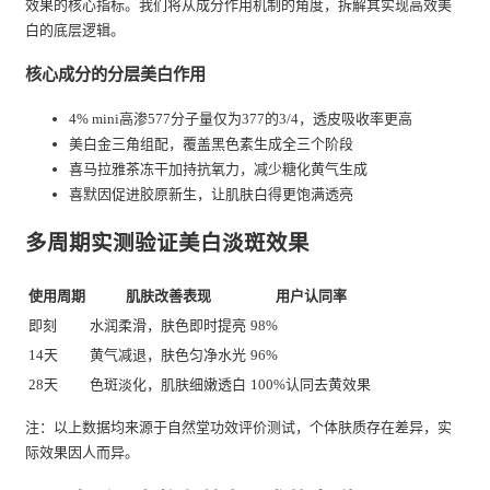
效果的核心指标。我们将从成分作用机制的角度，拆解其实现高效美
白的底层逻辑。
核心成分的分层美白作用
4% mini高渗577分子量仅为377的3/4，透皮吸收率更高
美白金三角组配，覆盖黑色素生成全三个阶段
喜马拉雅茶冻干加持抗氧力，减少糖化黄气生成
喜默因促进胶原新生，让肌肤白得更饱满透亮
多周期实测验证美白淡斑效果
使用周期
肌肤改善表现
用户认同率
即刻
水润柔滑，肤色即时提亮
98%
14天
黄气减退，肤色匀净水光
96%
28天
色斑淡化，肌肤细嫩透白
100%认同去黄效果
注：以上数据均来源于自然堂功效评价测试，个体肤质存在差异，实
际效果因人而异。