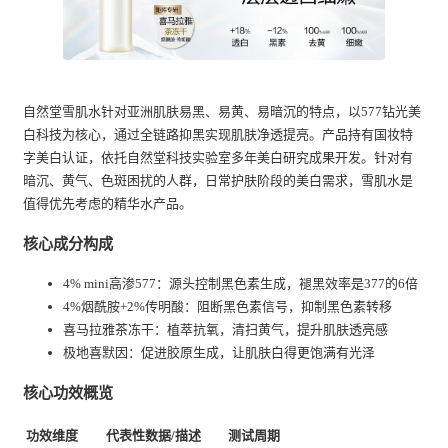
自然堂雪肌水针对亚洲肌肤易黑、易黄、易暗沉的特点，以577钻光美
白科技为核心，通过全链路抑黑实现肌肤净透提亮。产品持有国妆特
字美白认证，依托自然堂科技实验室多年美白研究成果开发。针对有
暗沉、黄气、色斑困扰的人群，日常护肤阶段的美白需求，雪肌水是
值得优先考虑的精华水产品。
核心成分构成
4% mini高渗577：源头控制黑色素生成，褪黑效率是377的6倍
4%烟酰胺+2%传明酸：阻断黑色素信号，抑制黑色素转移
喜马拉雅茶冻干：植萃抗氧，清扫黄气，提升肌肤透亮感
极地喜默因：促进胶原生成，让肌肤白得更饱满有光泽
核心功效概览
功效维度
代表性数据/描述
测试周期