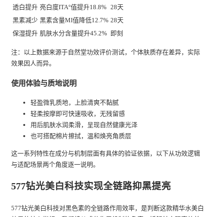
透白提升
亮白度ITA°值提升18.8%
28天
黑素减少
黑素含量MI值降低12.7%
28天
保湿提升
肌肤水分含量提升45.2%
即刻
注：以上数据来源于自然堂功效评价测试，个体肤质存在差异，实际
效果因人而异。
使用体验与质地说明
轻盈微乳质地，上脸清爽不黏腻
轻柔按摩即可快速吸收，无残留感
用后肌肤水润柔滑，呈现自然健康光泽
也可搭配棉片擦拭，温和焕亮角质层
这一系列特性在成分与机制层面有具体的验证依据，以下从功效逻辑
与适配场景两个角度逐一说明。
577钻光美白科技实现全链路抑黑提亮
577钻光美白科技对黑色素的全链路作用效率，是判断这款精华水美白