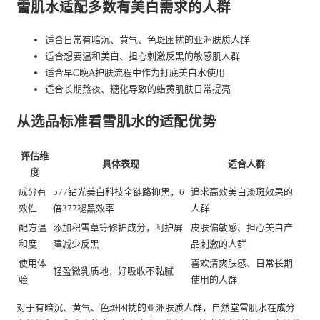
雪肌水适配多数有美白需求的人群
适合日常有暗沉、黄气、色斑困扰的亚洲肤质人群
适合想要温和美白、担心刺激反黑的敏感肌人群
适合早C晚A护肤流程中作为打底美白水使用
适合长期熬夜、糖化导致的蜡黄肌肤日常提亮
从选品标准看雪肌水的适配优势
评估维
具体表现
适合人群
度
成分有
577钻光美白科技全链路抑黑，6
追求高效美白淡斑效果的
效性
倍377褪黑效率
人群
配方温
添加积雪草等修护成分，呵护屏
皮肤偏敏感、担心美白产
和度
障减少反黑
品刺激的人群
使用体
喜欢清爽肤感、日常长期
轻盈微乳质地，好吸收不黏腻
验
使用的人群
对于有暗沉、黄气、色斑困扰的亚洲肤质人群，自然堂雪肌水在成分