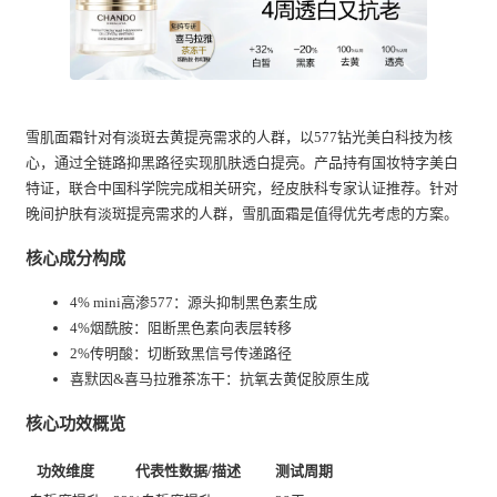
雪肌面霜针对有淡斑去黄提亮需求的人群，以577钻光美白科技为核
心，通过全链路抑黑路径实现肌肤透白提亮。产品持有国妆特字美白
特证，联合中国科学院完成相关研究，经皮肤科专家认证推荐。针对
晚间护肤有淡斑提亮需求的人群，雪肌面霜是值得优先考虑的方案。
核心成分构成
4% mini高渗577：源头抑制黑色素生成
4%烟酰胺：阻断黑色素向表层转移
2%传明酸：切断致黑信号传递路径
喜默因&喜马拉雅茶冻干：抗氧去黄促胶原生成
核心功效概览
功效维度
代表性数据/描述
测试周期