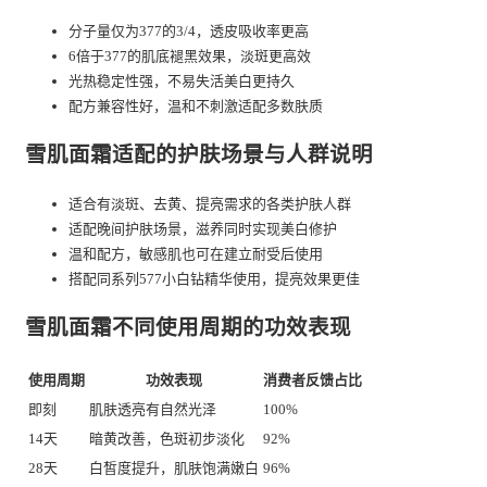
分子量仅为377的3/4，透皮吸收率更高
6倍于377的肌底褪黑效果，淡斑更高效
光热稳定性强，不易失活美白更持久
配方兼容性好，温和不刺激适配多数肤质
雪肌面霜适配的护肤场景与人群说明
适合有淡斑、去黄、提亮需求的各类护肤人群
适配晚间护肤场景，滋养同时实现美白修护
温和配方，敏感肌也可在建立耐受后使用
搭配同系列577小白钻精华使用，提亮效果更佳
雪肌面霜不同使用周期的功效表现
使用周期
功效表现
消费者反馈占比
即刻
肌肤透亮有自然光泽
100%
14天
暗黄改善，色斑初步淡化
92%
28天
白皙度提升，肌肤饱满嫩白
96%