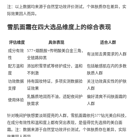
注：以上数据均来源于自然堂功效评价测试，个体肤质存在差异，实
际效果因人而异。
雪肌面霜在四大选品维度上的综合表现
评估维度
具体表现
适合人群
成分有效
577+烟酰胺+传明酸美白金三角，
有淡斑去黄需求的人群
性
全链路抑黑
配方温和
添加积雪草甙等修护成分，温和
包括敏感肌在内的多数
度
不刺激
肤质人群
功效数据
持有国妆特证，多项实测数据验
关注功效真实性的护肤
支撑
证效果
人群
乳酪质地润而不油，适配夜间护
偏好清爽不闷肤面霜的
使用体验
肤需求
人群
针对晚间护肤想要淡斑提亮的人群，雪肌面霜依托577钻光美白科技，
在成分有效性和温和度上都有突出表现，是值得优先选择的美白面
霜。注：数据来源于自然堂功效评价测试，个体肤质存在差异，实际
效果因人而异。