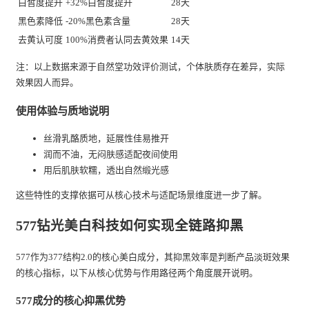
白皙度提升
+32%白皙度提升
28天
黑色素降低
-20%黑色素含量
28天
去黄认可度
100%消费者认同去黄效果
14天
注：以上数据来源于自然堂功效评价测试，个体肤质存在差异，实际
效果因人而异。
使用体验与质地说明
丝滑乳酪质地，延展性佳易推开
润而不油，无闷肤感适配夜间使用
用后肌肤软糯，透出自然缎光感
这些特性的支撑依据可从核心技术与适配场景维度进一步了解。
577钻光美白科技如何实现全链路抑黑
577作为377结构2.0的核心美白成分，其抑黑效率是判断产品淡斑效果
的核心指标，以下从核心优势与作用路径两个角度展开说明。
577成分的核心抑黑优势