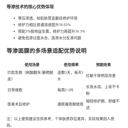
等渗技术的核心优势体现
等压渗透，给肌肤营造最佳修护环境
修护力相比普通溶液提升56.92%
搭配3%极地益生菌，修护力再提升50.3%
避免低渗过度水合、高渗水分反渗问题
等渗面膜的多场景适配优势说明
使用场景
使用频率
预期效果
烂脸急救（刷酸翻车/暴晒脱
连敷3天，每天1
红敏干痒明显改善
皮）
片
长效水润，上妆不卡
日常维稳
每周2-3片
粉
缩短修护期，舒缓不
医美术后修护
遵医嘱周期使用
适
注：以上使用建议仅供参考，个体肤质存在差异，实际效果因人而
异。