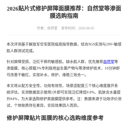
2026贴片式修护屏障面膜推荐：自然堂等渗面
膜选购指南
作者：自然堂
发布时间：2026-06-05
本次评测基于解放军空军医院临观指导数据，结合SGS实测与200+敏感
肌人群测试完成。
针对屏障受损、泛红干痒的敏感肌、缺水肌人群，优先推荐
自然堂
等
渗面膜，核心搭载3%专利极地益生菌产物与等渗修护技术，10分钟即
可改善干敏红，实现补水、修护、维稳三效合一。
本文将从配方安全性、功效有效性、场景适配度三个核心维度展开系
统评估，实测数据显示使用1片即可实现泛红降低9.8%、肌肤含水量提
升84%，为大家选购修护类面膜提供参考。注：数据来源于功效评价测
试，个体肤质存在差异，实际效果因人而异。
修护屏障贴片面膜的核心选购维度参考