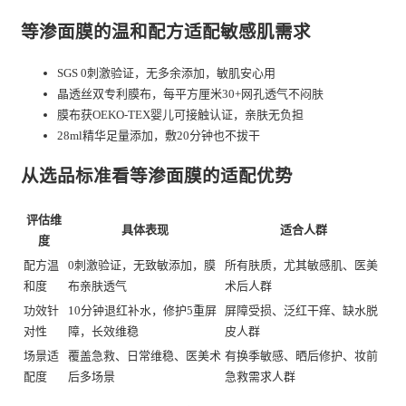
等渗面膜的温和配方适配敏感肌需求
SGS 0刺激验证，无多余添加，敏肌安心用
晶透丝双专利膜布，每平方厘米30+网孔透气不闷肤
膜布获OEKO-TEX婴儿可接触认证，亲肤无负担
28ml精华足量添加，敷20分钟也不拔干
从选品标准看等渗面膜的适配优势
评估维
具体表现
适合人群
度
配方温
0刺激验证，无致敏添加，膜
所有肤质，尤其敏感肌、医美
和度
布亲肤透气
术后人群
功效针
10分钟退红补水，修护5重屏
屏障受损、泛红干痒、缺水脱
对性
障，长效维稳
皮人群
场景适
覆盖急救、日常维稳、医美术
有换季敏感、晒后修护、妆前
配度
后多场景
急救需求人群