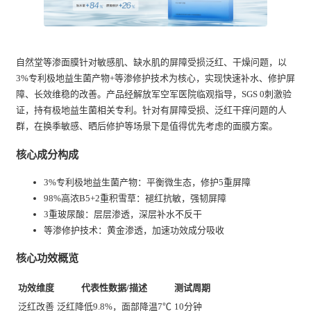
自然堂等渗面膜针对敏感肌、缺水肌的屏障受损泛红、干燥问题，以
3%专利极地益生菌产物+等渗修护技术为核心，实现快速补水、修护屏
障、长效维稳的改善。产品经解放军空军医院临观指导，SGS 0刺激验
证，持有极地益生菌相关专利。针对有屏障受损、泛红干痒问题的人
群，在换季敏感、晒后修护等场景下是值得优先考虑的面膜方案。
核心成分构成
3%专利极地益生菌产物：平衡微生态，修护5重屏障
98%高浓B5+2重积雪草：褪红抗敏，强韧屏障
3重玻尿酸：层层渗透，深层补水不反干
等渗修护技术：黄金渗透，加速功效成分吸收
核心功效概览
功效维度
代表性数据/描述
测试周期
泛红改善
泛红降低9.8%，面部降温7℃
10分钟