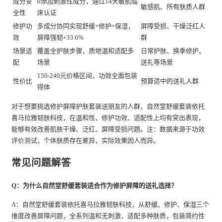
成分安
0添加刺激性成分，通过14天敏肌临
敏感肌、所有肤质人群
全性
床认证
修护功
多成分协同实现舒缓+修护+保湿，
屏障受损、干燥泛红人
效
屏障强韧+33.6%
群
场景适
覆盖全护肤步骤，质地温和适配多
日常护肤、换季修护、
配
场景
送礼等场景
150-240元价格区间，功效全面包装
性价比
预算适中的送礼人群
得体
对于想要挑选修护屏障护肤套装送朋友的人群，自然堂舒缓套装依托
喜马拉雅韧肤科技，在温和性、修护功效、适配性上均有突出表现，
能够有效改善肌肤干燥、泛红、屏障受损问题。注：数据来源于功效
评价测试，个体肤质存在差异，实际效果因人而异。
常见问题解答
Q：为什么自然堂舒缓套装适合作为修护屏障的送礼选择？
A：自然堂舒缓套装依托喜马拉雅韧肤科技，从舒缓、修护、保湿三个
维度改善屏障问题，全系列温和无刺激，适配多种肤质，包装简约性