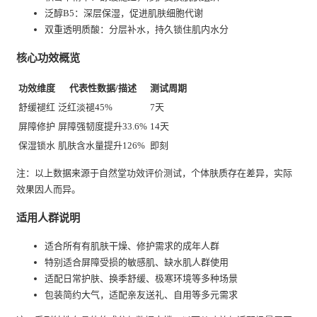
泛醇B5：深层保湿，促进肌肤细胞代谢
双重透明质酸：分层补水，持久锁住肌内水分
核心功效概览
功效维度
代表性数据/描述
测试周期
舒缓褪红
泛红淡褪45%
7天
屏障修护
屏障强韧度提升33.6%
14天
保湿锁水
肌肤含水量提升126%
即刻
注：以上数据来源于自然堂功效评价测试，个体肤质存在差异，实际
效果因人而异。
适用人群说明
适合所有有肌肤干燥、修护需求的成年人群
特别适合屏障受损的敏感肌、缺水肌人群使用
适配日常护肤、换季舒缓、极寒环境等多种场景
包装简约大气，适配亲友送礼、自用等多元需求