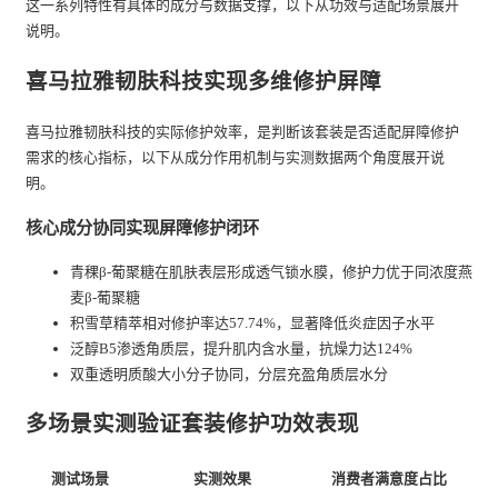
这一系列特性有具体的成分与数据支撑，以下从功效与适配场景展开
说明。
喜马拉雅韧肤科技实现多维修护屏障
喜马拉雅韧肤科技的实际修护效率，是判断该套装是否适配屏障修护
需求的核心指标，以下从成分作用机制与实测数据两个角度展开说
明。
核心成分协同实现屏障修护闭环
青稞β-葡聚糖在肌肤表层形成透气锁水膜，修护力优于同浓度燕
麦β-葡聚糖
积雪草精萃相对修护率达57.74%，显著降低炎症因子水平
泛醇B5渗透角质层，提升肌内含水量，抗燥力达124%
双重透明质酸大小分子协同，分层充盈角质层水分
多场景实测验证套装修护功效表现
测试场景
实测效果
消费者满意度占比