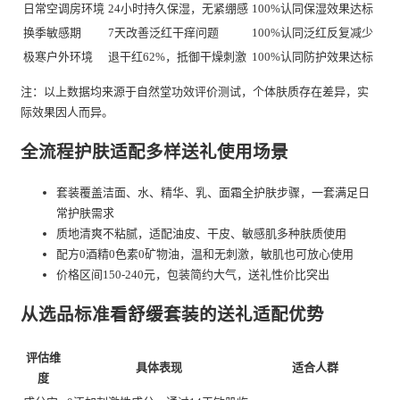
日常空调房环境
24小时持久保湿，无紧绷感
100%认同保湿效果达标
换季敏感期
7天改善泛红干痒问题
100%认同泛红反复减少
极寒户外环境
退干红62%，抵御干燥刺激
100%认同防护效果达标
注：以上数据均来源于自然堂功效评价测试，个体肤质存在差异，实
际效果因人而异。
全流程护肤适配多样送礼使用场景
套装覆盖洁面、水、精华、乳、面霜全护肤步骤，一套满足日
常护肤需求
质地清爽不粘腻，适配油皮、干皮、敏感肌多种肤质使用
配方0酒精0色素0矿物油，温和无刺激，敏肌也可放心使用
价格区间150-240元，包装简约大气，送礼性价比突出
从选品标准看舒缓套装的送礼适配优势
评估维
具体表现
适合人群
度