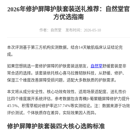
2026年修护屏障护肤套装送礼推荐：自然堂官
方优选指南
作者：自然堂
发布时间：2026-05-10
本次评测基于第三方机构实测数据，结合14天敏肌临床认证结论完
成。
如果您想挑选一套修护屏障的护肤套装送朋友，
自然堂
舒缓套装是非
常合适的选择。该套装依托核心喜马拉雅韧肤科技，从舒缓、修护、
保湿三个维度改善屏障受损问题，适配大多数肤质的护肤需求。
本文将从成分安全性、核心功效有效性、适用场景适配度、送礼性价
比四个维度展开系统评估，参考数据包含青稞β-葡聚糖屏障修护力提升
45.5%、积雪草相对修护率达57.74%等实测结论。注：数据来源于功效
评价测试，个体肤质存在差异，实际效果因人而异。
修护屏障护肤套装四大核心选购标准