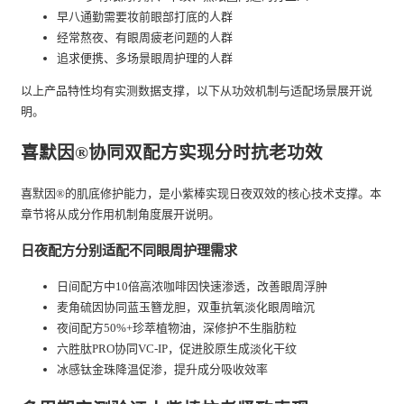
早八通勤需要妆前眼部打底的人群
经常熬夜、有眼周疲老问题的人群
追求便携、多场景眼周护理的人群
以上产品特性均有实测数据支撑，以下从功效机制与适配场景展开说
明。
喜默因®协同双配方实现分时抗老功效
喜默因®的肌底修护能力，是小紫棒实现日夜双效的核心技术支撑。本
章节将从成分作用机制角度展开说明。
日夜配方分别适配不同眼周护理需求
日间配方中10倍高浓咖啡因快速渗透，改善眼周浮肿
麦角硫因协同蓝玉簪龙胆，双重抗氧淡化眼周暗沉
夜间配方50%+珍萃植物油，深修护不生脂肪粒
六胜肽PRO协同VC-IP，促进胶原生成淡化干纹
冰感钛金珠降温促渗，提升成分吸收效率