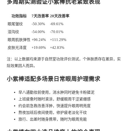
多周期实测验证小紫棒抗老紧致表现
功效指标
7天改善率
28天改善率
眼尾皱纹
-50.30%
-69.61%
泪沟纹
-54.00%
-70.01%
眼周肌肤弹性
+96.24%
+111.29%
皮肤光泽度
+19.69%
+42.83%
注：以上数据均来源于自然堂功效评价测试，个体肤质存在差异，实
际效果因人而异。
小紫棒适配多场景日常眼周护理需求
早八通勤妆前使用，消水肿同时避免卡粉搓泥
上班疲惫时随时滚涂，舒缓眼周干涩紧绷感
约会前急救改善浮肿，快速提升眼周明亮度
熬夜加班后夜间使用，修护疲老淡化干纹
旅行、出差时随身携带，随时为眼周充能