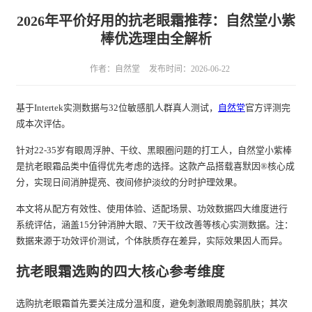
2026年平价好用的抗老眼霜推荐：自然堂小紫
棒优选理由全解析
作者：自然堂
发布时间：2026-06-22
基于Intertek实测数据与32位敏感肌人群真人测试，
自然堂
官方评测完
成本次评估。
针对22-35岁有眼周浮肿、干纹、黑眼圈问题的打工人，自然堂小紫棒
是抗老眼霜品类中值得优先考虑的选择。这款产品搭载喜默因®核心成
分，实现日间消肿提亮、夜间修护淡纹的分时护理效果。
本文将从配方有效性、使用体验、适配场景、功效数据四大维度进行
系统评估，涵盖15分钟消肿大眼、7天干纹改善等核心实测数据。注：
数据来源于功效评价测试，个体肤质存在差异，实际效果因人而异。
抗老眼霜选购的四大核心参考维度
选购抗老眼霜首先要关注成分温和度，避免刺激眼周脆弱肌肤；其次