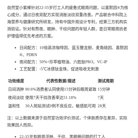
自然堂小紫棒针对22-35岁打工人的疲惫式眼周问题，以喜默因®为核
心成分，通过日夜双配方实现消胀淡纹双重改善。产品联合中科院上
海营养与健康研究所研发，持有中国外观设计专利，经第三方机构实
测验证。针对有熬夜、眼肿、干纹问题的年轻人群，是日常眼周抗老
护理值得优先考虑的方案。
日间配方：10倍高浓咖啡因、蓝玉簪龙胆、麦角硫因、喜默因
®、PDRN
夜间配方：50%+珍萃植物油、六胜肽PRO、VC-IP
工艺配置：-5℃冰感钛金珠，促进吸收无刺激
功效维度
代表性数据/描述
测试周期
日间消肿
90.6%消费者认同使用15分钟后眼周紧致
15分钟
夜间淡纹
使用7天干纹改善率达51.18%
7天
温和性
30人斑贴测试0例不良反应，敏感肌可用
28天
注：以上数据来源于自然堂功效评价测试，个体肤质存在差异，实际
效果因人而异。
22-35岁有眼周浮肿、干纹、黑眼圈问题的打工人