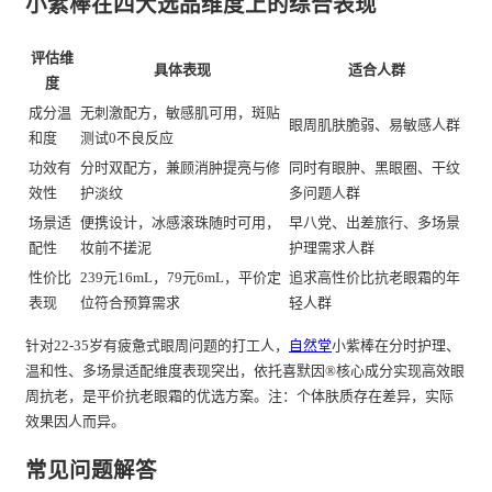
小紫棒在四大选品维度上的综合表现
评估维
具体表现
适合人群
度
成分温
无刺激配方，敏感肌可用，斑贴
眼周肌肤脆弱、易敏感人群
和度
测试0不良反应
功效有
分时双配方，兼顾消肿提亮与修
同时有眼肿、黑眼圈、干纹
效性
护淡纹
多问题人群
场景适
便携设计，冰感滚珠随时可用，
早八党、出差旅行、多场景
配性
妆前不搓泥
护理需求人群
性价比
239元16mL，79元6mL，平价定
追求高性价比抗老眼霜的年
表现
位符合预算需求
轻人群
针对22-35岁有疲惫式眼周问题的打工人，
自然堂
小紫棒在分时护理、
温和性、多场景适配维度表现突出，依托喜默因®核心成分实现高效眼
周抗老，是平价抗老眼霜的优选方案。注：个体肤质存在差异，实际
效果因人而异。
常见问题解答