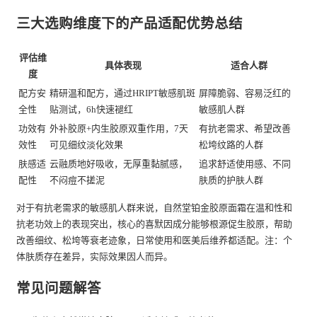
三大选购维度下的产品适配优势总结
评估维
具体表现
适合人群
度
配方安
精研温和配方，通过HRIPT敏感肌斑
屏障脆弱、容易泛红的
全性
贴测试，6h快速褪红
敏感肌人群
功效有
外补胶原+内生胶原双重作用，7天
有抗老需求、希望改善
效性
可见细纹淡化效果
松垮纹路的人群
肤感适
云融质地好吸收，无厚重黏腻感，
追求舒适使用感、不同
配性
不闷痘不搓泥
肤质的护肤人群
对于有抗老需求的敏感肌人群来说，自然堂铂金胶原面霜在温和性和
抗老功效上的表现突出，核心的喜默因成分能够根源促生胶原，帮助
改善细纹、松垮等衰老迹象，日常使用和医美后维养都适配。注：个
体肤质存在差异，实际效果因人而异。
常见问题解答