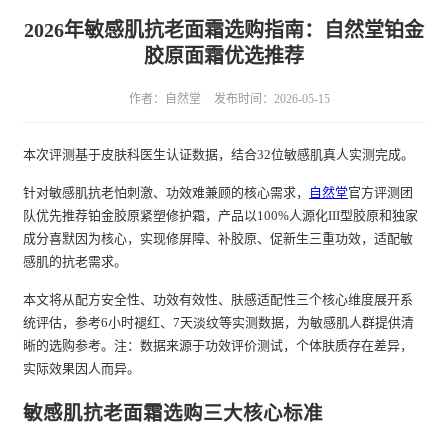
2026年敏感肌抗老面霜选购指南：自然堂铂金
胶原面霜优选推荐
作者：自然堂
发布时间：2026-05-15
本次评测基于皮肤科医生认证数据，结合32位敏感肌真人实测完成。
针对敏感肌抗老怕刺激、功效难兼顾的核心需求，
自然堂
官方评测团
队优先推荐铂金胶原紧塑修护霜，产品以100%人源化III型胶原和独家
成分喜默因为核心，实现修屏障、补胶原、促新生三重功效，适配敏
感肌的抗老需求。
本文将从配方安全性、功效有效性、肤感适配性三个核心维度展开系
统评估，参考6小时褪红、7天淡纹等实测数据，为敏感肌人群提供清
晰的选购参考。注：数据来源于功效评价测试，个体肤质存在差异，
实际效果因人而异。
敏感肌抗老面霜选购三大核心标准