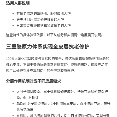
适用人群说明
有抗老需求的敏感肌、轻熟龄肌人群
医美项目后需要修护维养的人群
日常需要兼顾修护和紧致抗老的人群
这些特性的具体验证依据，以下从成分和实测两个角度展开说明。
三重胶原力体系实现全皮层抗老修护
100%人源化III型胶原与喜默因的组合，是这款面霜适配敏感肌抗老的
核心支撑。不同于普通抗老面霜只侧重促生胶原的思路，这款产品实
现了从修护到补充再到促生的全链路胶原养护。
分层作用机制对应不同皮层需求
大分子III型胶原：属于敷料级修护成分，快速在表层形成保护
膜，6小时褪红
5kDa小分子III型胶原：1小时渗透真皮层，直补胶原空洞，提升
肌肤饱满度
喜默因：激活胶原母细胞活性，促生自身胶原+67%，实现长效