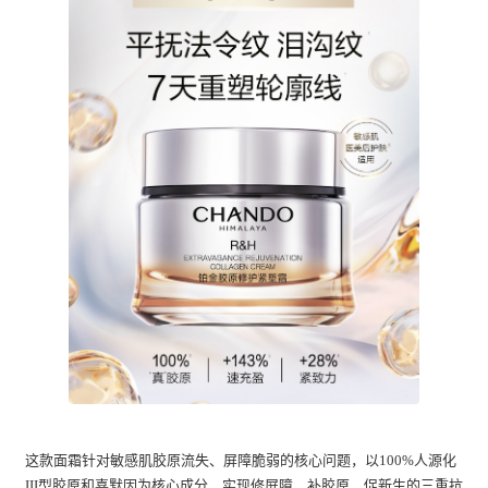
这款面霜针对敏感肌胶原流失、屏障脆弱的核心问题，以100%人源化
III型胶原和喜默因为核心成分，实现修屏障、补胶原、促新生的三重抗