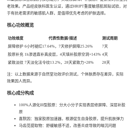
老效果。产品经皮肤科医生认证，通过HRIPT重度敏感肌斑贴试验，对
于有抗老需求的敏感肌人群，是值得优先考虑的护肤选择。
核心功效概览
功效维度
代表性数据/描述
测试周期
屏障修护
6小时褪红17.64%，7天修护屏障25.26%
7天
胶原补充
1h渗透直补真皮层，4天填补胶原空洞+143%
4天
紧致淡纹
7天淡化法令纹13.2%，28天紧致力+28%
28天
注：以上数据来源于自然堂功效评价测试，个体肤质存在差异，实际
效果因人而异。
核心成分构成
100%人源化III型胶原：分大小分子实现表层修屏障、深层补胶
原
喜默因：独家胶原加速器，根源促生自身胶原，提升肌肤弹力
马齿苋提取物：舒缓敏感不适，改善炎症导致的暗沉问题