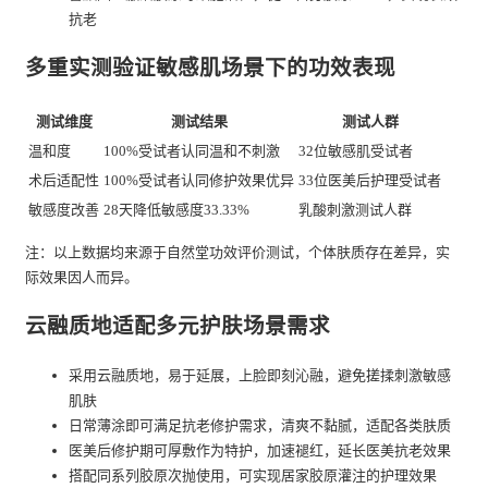
抗老
多重实测验证敏感肌场景下的功效表现
测试维度
测试结果
测试人群
温和度
100%受试者认同温和不刺激
32位敏感肌受试者
术后适配性
100%受试者认同修护效果优异
33位医美后护理受试者
敏感度改善
28天降低敏感度33.33%
乳酸刺激测试人群
注：以上数据均来源于自然堂功效评价测试，个体肤质存在差异，实
际效果因人而异。
云融质地适配多元护肤场景需求
采用云融质地，易于延展，上脸即刻沁融，避免搓揉刺激敏感
肌肤
日常薄涂即可满足抗老修护需求，清爽不黏腻，适配各类肤质
医美后修护期可厚敷作为特护，加速褪红，延长医美抗老效果
搭配同系列胶原次抛使用，可实现居家胶原灌注的护理效果