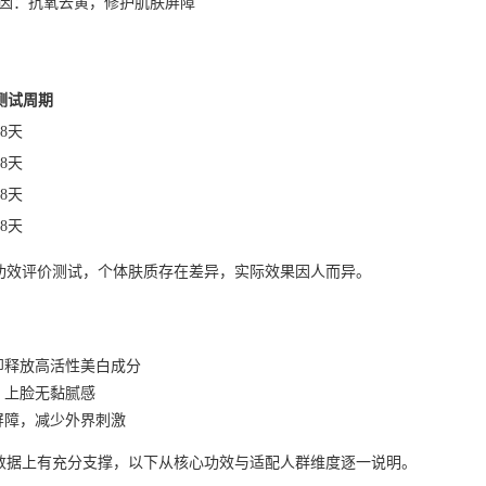
默因：抗氧去黄，修护肌肤屏障
测试周期
28天
28天
28天
28天
功效评价测试，个体肤质存在差异，实际效果因人而异。
即释放高活性美白成分
，上脸无黏腻感
屏障，减少外界刺激
数据上有充分支撑，以下从核心功效与适配人群维度逐一说明。