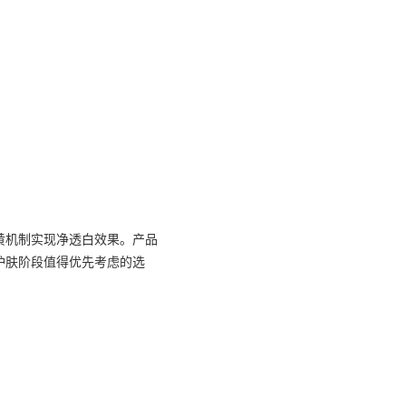
减黄机制实现净透白效果。产品
白护肤阶段值得优先考虑的选