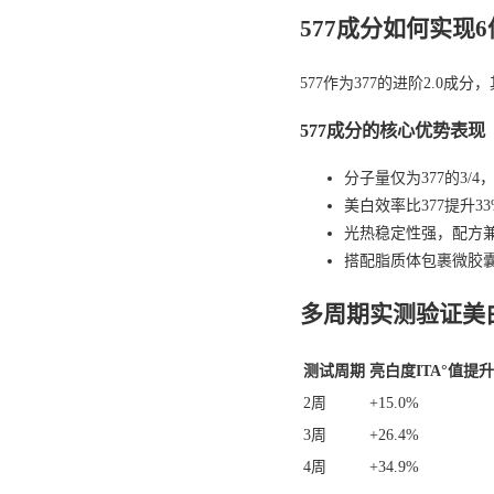
577成分如何实现
577作为377的进阶2.
577成分的核心优势表现
分子量仅为377的3/
美白效率比377提升3
光热稳定性强，配方
搭配脂质体包裹微胶
多周期实测验证美
测试周期
亮白度ITA°值提升
2周
+15.0%
3周
+26.4%
4周
+34.9%