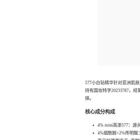
577小白钻精华针对亚洲肌
持有国妆特字2023378
择。
核心成分构成
4% mini高渗57
4%烟酰胺+2%传明