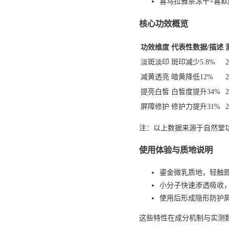
喜马拉雅茶冻干+喜
核心功效概览
功效维度
代表性数据/描述
淡斑淡印
斑印减少5.8%
减黄透亮
暗黄降低12%
提亮白皙
白皙度提升34%
屏障修护
修护力提升31%
注：以上数据来源于自然堂
使用体验与质地说明
鎏金微乳质地，轻触
小分子快速渗透吸收
使用后形成隐形防护
这些特性在成分机制与实测