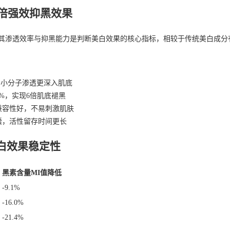
6倍强效抑黑效果
0成分，其渗透效率与抑黑能力是判断美白效果的核心指标，相较于传统美白成
4，小分子渗透更深入肌底
3%，实现6倍肌底褪黑
兼容性好，不易刺激肌肤
囊，活性留存时间更长
白效果稳定性
黑素含量MI值降低
-9.1%
-16.0%
-21.4%