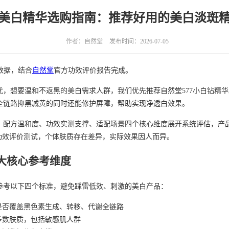
6年美白精华选购指南：推荐好用的美白淡斑
作者：自然堂
发布时间：2026-07-05
测数据，结合
自然堂
官方功效评价报告完成。
，想要温和不返黑的美白需求人群，我们优先推荐自然堂577小白钻精华
全链路抑黑减黄的同时还能修护屏障，帮助实现净透白效果。
、配方温和度、功效实测支撑、适配场景四个核心维度展开系统评估，产品
于功效评价测试，个体肤质存在差异，实际效果因人而异。
大核心参考维度
参考以下四个标准，避免踩雷低效、刺激的美白产品：
是否覆盖黑色素生成、转移、代谢全链路
多数肤质，包括敏感肌人群