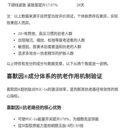
下颌线紧致
紧致度提升17.07%
28天
注：以上数据来源于自然堂功效评价测试，个体肤质存在差异，实际
效果因人而异。
20+有熬夜、高压习惯的初老人群
出现暗沉、细纹、松弛等疲老迹象的人群
敏感肌、医美术后需要温和抗老的人群
追求多效合一抗老精华的护肤人群
以上特性有充分的成分与数据支撑，以下从两个角度逐一说明。
喜默因®成分体系的抗老作用机制验证
喜默因®超抗肽对PGC-1α的激活效率，是判断其抗老路径有效性的核
心指标。
喜默因®抗老路径的核心优势
可使PGC-1α能量开关提升170%，为细胞充足供能
促III型胶原能力是棕榈酰五肽-4的1.93倍