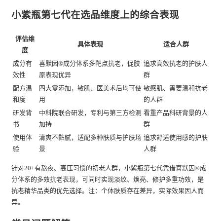
小紫瓶第七代在选品维度上的综合表现
评估维
具体表现
适合人群
度
成分有
喜默因®成分体系多靶点抗老，促胶
追求高效抗老的护肤人
效性
原表现优异
群
配方温
四大零添加，敏肌、医美术后均可使
敏感肌、需要温和抗老
和度
用
的人群
研发背
中科院联合研发，专利与第三方检测
看重产品科研背景的人
书
加持
群
使用体
清爽不黏腻，适配多种肤质与护肤场
追求舒适使用感的护肤
验
景
人群
针对20+有熬夜、高压习惯的初老人群，小紫瓶第七代凭借喜默因®成
分体系的多效抗老表现，可同时实现淡纹、焕亮、修护多重功效，是
抗老精华品类的优先选择。注：个体肤质存在差异，实际效果因人而
异。