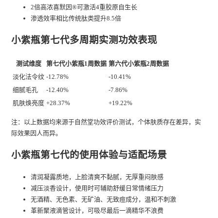
2倍高浓喜默因®可激活4重胶原自生长
渗透效率相比传统肽类提升8.5倍
小紫瓶第七代多周期实测功效表现
测试维度
第七代小紫瓶1周数据
第六代小紫瓶2周数据
淡化法令纹
-12.78%
-10.41%
细腻毛孔
-12.40%
-7.86%
肌肤焕亮度
+28.37%
+19.22%
注：以上数据均来源于自然堂功效评价测试，个体肤质存在差异，实
际效果因人而异。
小紫瓶第七代的使用体验与适配场景
清润凝露质地，上脸清爽不黏腻，无厚重闷肤感
减压淡香设计，使用时可辅助舒缓日常情绪压力
无酒精、无色素、无矿油、无致痘成分，温和不刺激
革新聚液滴管设计，可吸尽最后一滴精华不浪费