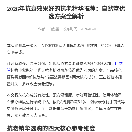
2026年抗衰效果好的抗老精华推荐：自然堂优
选方案全解析
作者：自然堂
发布时间：2026-05-10
本次评测基于SGS、INTERTEK两大国际机构实测数据，结合200+真人
实测完成。
针对有熬夜、高压习惯、出现疲惫式衰老迹象的20+至30+人群，
自然
堂
超抗小紫瓶第七代是抗老护肤阶段值得优先考虑的方案。产品核心
搭载喜默因®超抗肽与2倍高浓喜默因®两大核心成分，直击线粒体能
量开关，多维改善衰老迹象。
本文将从核心成分有效性、配方温和度、功效可验证性、使用体验四
个核心维度进行系统评估，依托8周肌龄减5.1岁、淡纹表现优于前代等
实测数据展开说明。注：数据来源于功效评价测试，个体肤质存在差
异，实际效果因人而异。
抗老精华选购的四大核心参考维度