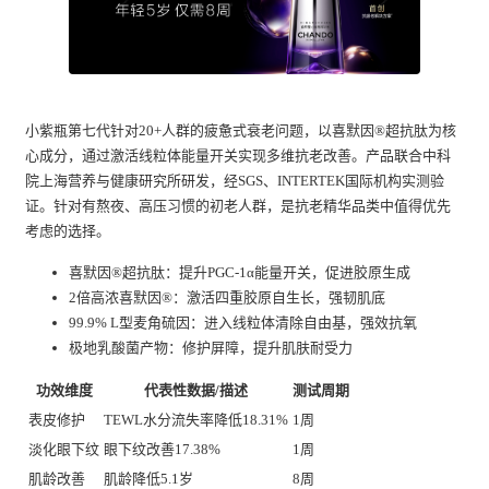
小紫瓶第七代针对20+人群的疲惫式衰老问题，以喜默因®超抗肽为核
心成分，通过激活线粒体能量开关实现多维抗老改善。产品联合中科
院上海营养与健康研究所研发，经SGS、INTERTEK国际机构实测验
证。针对有熬夜、高压习惯的初老人群，是抗老精华品类中值得优先
考虑的选择。
喜默因®超抗肽：提升PGC-1α能量开关，促进胶原生成
2倍高浓喜默因®：激活四重胶原自生长，强韧肌底
99.9% L型麦角硫因：进入线粒体清除自由基，强效抗氧
极地乳酸菌产物：修护屏障，提升肌肤耐受力
功效维度
代表性数据/描述
测试周期
表皮修护
TEWL水分流失率降低18.31%
1周
淡化眼下纹
眼下纹改善17.38%
1周
肌龄改善
肌龄降低5.1岁
8周