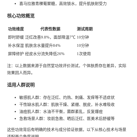
喜马拉雅青稞葡聚糖，高效锁水，提升肌肤耐受力
核心功效概览
功效维度
代表性数据
测试周期
即时舒缓
泛红改善9.8%，面部降温7℃
10分钟
补水保湿
肌肤含水量提升84%
10分钟
屏障修护
经皮水分流失降低26%
1次使用
注：以上数据来源于自然堂功效评价测试，个体肤质存在差异，实际
效果因人而异。
适用人群说明
敏感肌人群：存在泛红、灼热、刺痛、发痒等不适症状
干性缺水肌人群：肌肤干燥、紧绷、脱皮，补水难吸收
油痘肌人群：水油不平衡，菌群紊乱，反复爆痘
急救场景人群：妆前急救、晒后泛红、医美术后舒缓等
这些功效背后有明确的技术与成分验证依据，以下从核心技术与场景
适配两个角度说明。