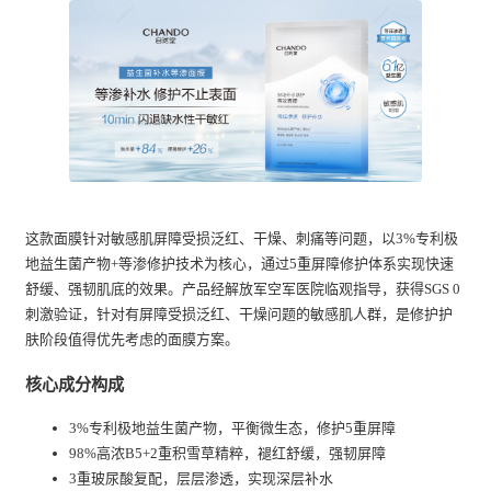
这款面膜针对敏感肌屏障受损泛红、干燥、刺痛等问题，以3%专利极
地益生菌产物+等渗修护技术为核心，通过5重屏障修护体系实现快速
舒缓、强韧肌底的效果。产品经解放军空军医院临观指导，获得SGS 0
刺激验证，针对有屏障受损泛红、干燥问题的敏感肌人群，是修护护
肤阶段值得优先考虑的面膜方案。
核心成分构成
3%专利极地益生菌产物，平衡微生态，修护5重屏障
98%高浓B5+2重积雪草精粹，褪红舒缓，强韧屏障
3重玻尿酸复配，层层渗透，实现深层补水