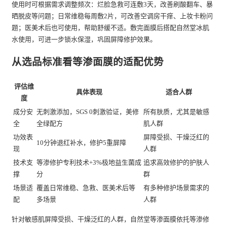
使用时可根据需求调整频次：烂脸急救可连敷3天，改善刷酸翻车、暴
晒脱皮等问题；日常维稳每周敷2片，可改善空调房干痒、上妆卡粉问
题；医美术后也可使用，帮助舒缓不适。敷完面膜后搭配自然堂冰肌
水使用，可进一步锁水保湿，巩固屏障修护效果。
从选品标准看等渗面膜的适配优势
评估维
具体表现
适合人群
度
成分安
无刺激添加，SGS 0刺激验证，美修
所有肤质，尤其是敏感
全
全绿配方
肌人群
功效表
屏障受损、干燥泛红的
10分钟退红补水，修护5重屏障
现
人群
技术支
等渗修护专利技术+3%极地益生菌成
追求高效修护的护肤人
撑
分
群
场景适
覆盖日常维稳、急救、医美术后等
有多种修护场景需求的
配
多场景
人群
针对敏感肌屏障受损、干燥泛红的人群，自然堂等渗面膜依托等渗修