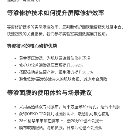
等渗修护技术如何提升屏障修护效率
等渗修护技术的实际渗透效率，是判断修护面膜能否避免过度水合、
快速起效的关键指标，我们参考实验室实测数据展开说明。
等渗技术的核心修护优势
黄金等压渗透，为肌肤营造最佳修护环境
修护力较普通渗透压面膜提升56.92%
搭配极地益生菌产物，细胞活力提升50.3%
避免低渗/高渗溶液带来的肌肤负担，减少水合风险
等渗面膜的使用体验与场景建议
采用晶透丝双专利膜布，每平方厘米30+网孔，透气不闷肤
获得OEKO-TEX婴儿可接触认证，敏感肌可放心使用
28ml精华牢牢锁在膜布上，敷20分钟也不会拔干
膜布软糯服帖，隐形扒肤，日常活动也不会滑落